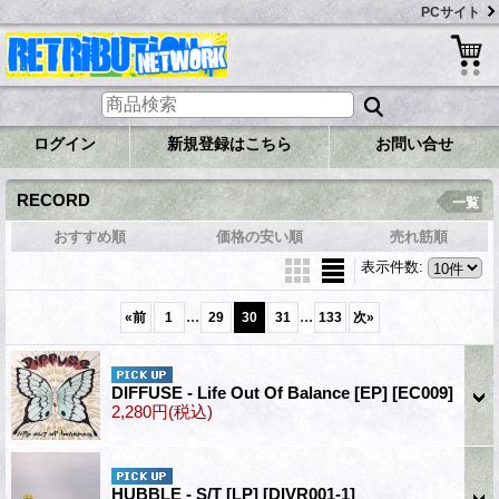
PCサイト
ログイン
新規登録はこちら
お問い合せ
RECORD
一覧
おすすめ順
価格の安い順
売れ筋順
表示件数
:
...
...
«
前
1
29
30
31
133
次
»
DIFFUSE - Life Out Of Balance [EP]
[EC009]
2,280円
(税込)
HUBBLE - S/T [LP]
[DIVR001-1]