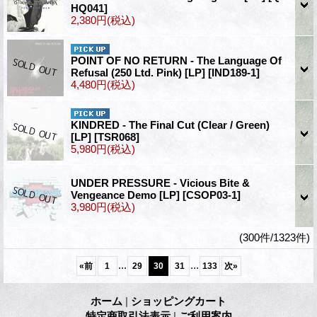
HQ041]
2,380円
(税込)
POINT OF NO RETURN - The Language Of
Refusal (250 Ltd. Pink) [LP]
[IND189-1]
4,480円
(税込)
KINDRED - The Final Cut (Clear / Green)
[LP]
[TSR068]
5,980円
(税込)
UNDER PRESSURE - Vicious Bite &
Vengeance Demo [LP]
[CSOP03-1]
3,980円
(税込)
(300件/1323件)
...
...
«
前
1
29
30
31
133
次
»
ホーム
|
ショッピングカート
特定商取引法表示
|
ご利用案内