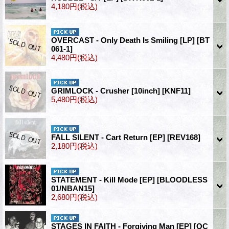
4,180円
(税込)
OVERCAST - Only Death Is Smiling [LP]
[BT
061-1]
4,480円
(税込)
GRIMLOCK - Crusher [10inch]
[KNF11]
5,480円
(税込)
FALL SILENT - Cart Return [EP]
[REV168]
2,180円
(税込)
STATEMENT - Kill Mode [EP]
[BLOODLESS
01/NBAN15]
2,680円
(税込)
STAGES IN FAITH - Forgiving Man [EP]
[QC