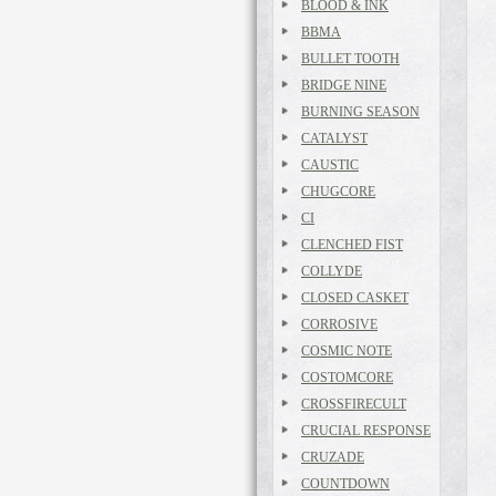
BLOOD & INK
BBMA
BULLET TOOTH
BRIDGE NINE
BURNING SEASON
CATALYST
CAUSTIC
CHUGCORE
CI
CLENCHED FIST
COLLYDE
CLOSED CASKET
CORROSIVE
COSMIC NOTE
COSTOMCORE
CROSSFIRECULT
CRUCIAL RESPONSE
CRUZADE
COUNTDOWN