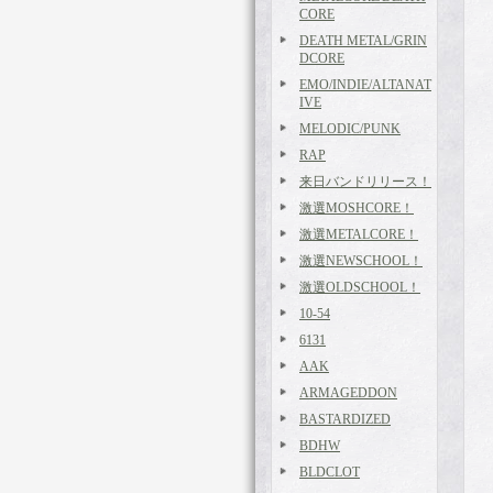
CORE
DEATH METAL/GRIN
DCORE
EMO/INDIE/ALTANAT
IVE
MELODIC/PUNK
RAP
来日バンドリリース！
激選MOSHCORE！
激選METALCORE！
激選NEWSCHOOL！
激選OLDSCHOOL！
10-54
6131
AAK
ARMAGEDDON
BASTARDIZED
BDHW
BLDCLOT