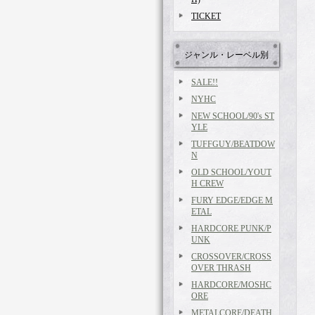
TICKET
ジャンル・レーベル別
SALE!!
NYHC
NEW SCHOOL/90's ST
YLE
TUFFGUY/BEATDOW
N
OLD SCHOOL/YOUT
H CREW
FURY EDGE/EDGE M
ETAL
HARDCORE PUNK/P
UNK
CROSSOVER/CROSS
OVER THRASH
HARDCORE/MOSHC
ORE
METALCORE/DEATH