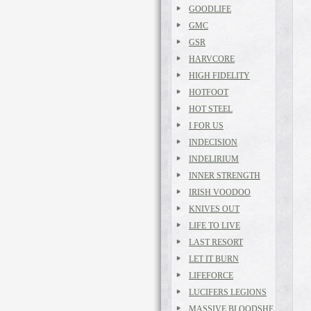
GOODLIFE
GMC
GSR
HARVCORE
HIGH FIDELITY
HOTFOOT
HOT STEEL
I FOR US
INDECISION
INDELIRIUM
INNER STRENGTH
IRISH VOODOO
KNIVES OUT
LIFE TO LIVE
LAST RESORT
LET IT BURN
LIFEFORCE
LUCIFERS LEGIONS
MASSIVE BLOODSHE