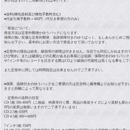
来かねますのでご理解頂ければ幸いです。
●送料(梱包資材及び梱包手数料含む)
●代金引換手数料＝400円（代引き希望の方のみ）
「発送について」
発送方法は定形外郵便かゆうパックになります。
保障の無い安価な定形外郵便、追跡保障付きのゆうぱっく、もしあらかじめご指
知らせ下さい。基本的にお安い方法で発送させて頂いております。
●定形外の場合は紛失、破損等の保障は付きません。当店でも対応しかねますの
ひび割れ、または破損などの心配があるお客様には追跡、保障付きのゆうパック
や7インチ等のレコードを注文する際はCDより破損の可能性は高くなる事をご了
また定形外に関しては時間指定は出来ませんのでご了承下さい。
●保障、追跡付きのゆうパックをご希望の方は注文時に備考欄よりお知らせ下さい。送
きさと距離によって異なります。
・定形外の送料の目安
CD 1枚 300-400円（二枚組、特典等付く際、商品の発送サイズにより資材も変わ
0円の差異は御座いますのでご了承下さいませ）
CD 2-3枚 450円
CD 4-5枚 490〜600円
7インチ1枚 350円