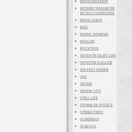
REFOUNDATION
RETRIBUTION/RETRI
BUTE/CLANDESTINE
REVELATION
RISE
RISING NEMESIS
RIVALRY
RUCKTION
SEVENTH EIGHT LIFE
SEVENTH DAGGER
SIX FEET UNDER
SNS
SPOOK
SPOOK CITY
STILL LIFE
STORM OF JUSTICE
STRIKE FIRST
SUMERIAN
SURFACE