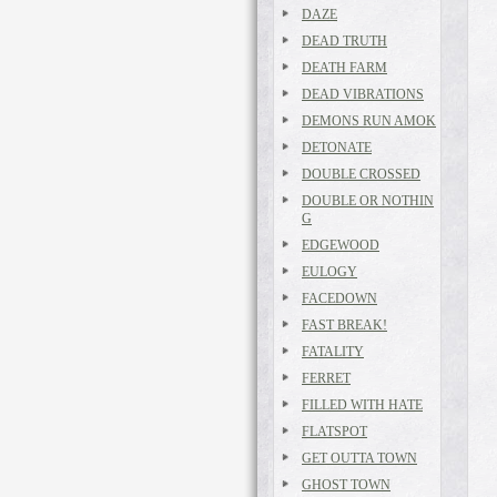
DAZE
DEAD TRUTH
DEATH FARM
DEAD VIBRATIONS
DEMONS RUN AMOK
DETONATE
DOUBLE CROSSED
DOUBLE OR NOTHIN
G
EDGEWOOD
EULOGY
FACEDOWN
FAST BREAK!
FATALITY
FERRET
FILLED WITH HATE
FLATSPOT
GET OUTTA TOWN
GHOST TOWN