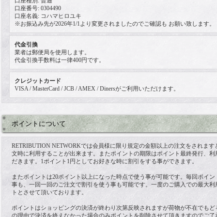
口座種別: 普通
口座番号: 0304490
口座名義: コハマヒロユキ
※お振込み先が2026年1/1より変更されましたのでご確認も お願い致します。
代金引換
業者は郵便局を使用します。
代金引換手数料は一律400円です。
クレジットカード
VISA / MasterCard / JCB / AMEX / Dinersがご利用いただけます。
ポイントについて
RETRIBUTION NETWORKでは会員様に限り規定の金額以上の注文をされ
文時に利用することが出来ます。またポイントの期限はポイント最終発行、利
だきます。1ポイント1円としてお好きな時に割引をする事ができます。
またポイントは20ポイント以上になった時点で使う事が可能です。毎回ポイン
事も、一回一回のご注文で割引を使う事も可能です。一度のご購入での最大利用
トとさせて頂いております。
ポイントはショッピングの決済が終わり次第反映されますが荷物が不在でもど
の理由で決済を終えなかった場合のみポイントを削除させて頂きますのでご了