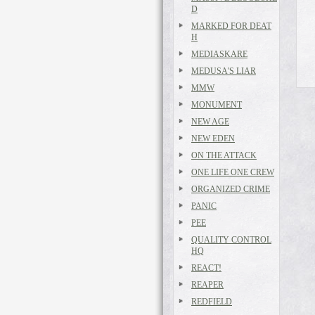
D
MARKED FOR DEAT
H
MEDIASKARE
MEDUSA'S LIAR
MMW
MONUMENT
NEW AGE
NEW EDEN
ON THE ATTACK
ONE LIFE ONE CREW
ORGANIZED CRIME
PANIC
PEE
QUALITY CONTROL
HQ
REACT!
REAPER
REDFIELD