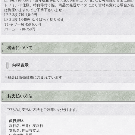
LP 1枚 710-750円（近年破損を防ぐための梱包は750円になる可能性が非常に
トフォルド仕様、特典等付く際、商品の発送サイズにより資材も変わる場合がありま
は御座いますのでご了承下さいませ）
LP 2-3枚 710-1,040円
LP 3-5枚 1,040円-ゆうぱっく切り替え
Tシャツ一枚 450-650円
パーカー 710-750円
税金について
内税表示
※税金は販売価格に含まれています
お支払い方法
下記のお支払い方法をご利用いただけます。
銀行振込
銀行名: 三井住友銀行
支店名: 世田谷支店