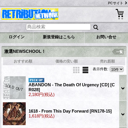
PCサイト
ログイン
新規登録はこちら
お問い合せ
激選NEWSCHOOL！
一覧
おすすめ順
価格の安い順
売れ筋順
表示件数
:
ABANDON - The Death Of Urgency [CD]
[C
R028]
2,180円
(税込)
1618 - From This Day Forward
[RN178-15]
1,618円
(税込)