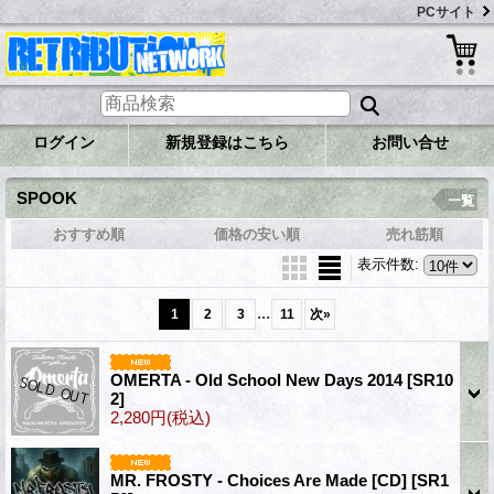
PCサイト
ログイン
新規登録はこちら
お問い合せ
SPOOK
一覧
おすすめ順
価格の安い順
売れ筋順
表示件数
:
...
1
2
3
11
次
»
OMERTA - Old School New Days 2014
[SR10
2]
2,280円
(税込)
MR. FROSTY - Choices Are Made [CD]
[SR1