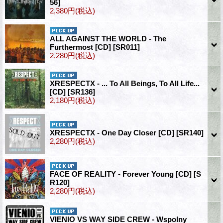
56]
2,380円
(税込)
ALL AGAINST THE WORLD - The
Furthermost [CD]
[SR011]
2,280円
(税込)
XRESPECTX - ... To All Beings, To All Life...
[CD]
[SR136]
2,180円
(税込)
XRESPECTX - One Day Closer [CD]
[SR140]
2,280円
(税込)
FACE OF REALITY - Forever Young [CD]
[S
R120]
2,280円
(税込)
VIENIO VS WAY SIDE CREW - Wspolny