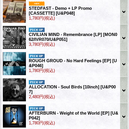
STEDFAST - Demo + LP Promo
[CASSETTE]
[U&P048]
1,780円
(税込)
CIVILIAN MIND - Remembrance [LP]
[MON0
62/IVR070/U&P051]
3,780円
(税込)
ROUGH GROUD - No Hard Feelings [EP]
[U
&P046]
1,780円
(税込)
ALLOCATION - Soul Birds [10inch]
[U&P00
7]
2,480円
(税込)
AFTERBURN - Weight of the World [EP]
[U&
P042]
1,780円
(税込)