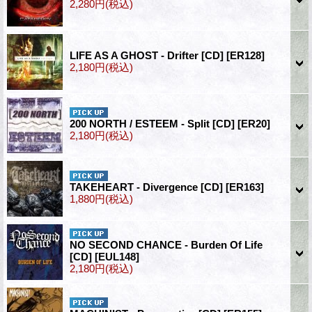
2,280円
(税込)
LIFE AS A GHOST - Drifter [CD]
[ER128]
2,180円
(税込)
200 NORTH / ESTEEM - Split [CD]
[ER20]
2,180円
(税込)
TAKEHEART - Divergence [CD]
[ER163]
1,880円
(税込)
NO SECOND CHANCE - Burden Of Life
[CD]
[EUL148]
2,180円
(税込)