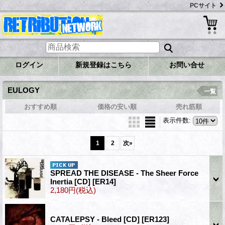
PCサイト
ログイン
新規登録はこちら
お問い合せ
EULOGY
一覧
おすすめ順
価格の安い順
売れ筋順
表示件数
:
1
2
次
»
SPREAD THE DISEASE - The Sheer Force
Inertia [CD]
[ER14]
2,180円
(税込)
CATALEPSY - Bleed [CD]
[ER123]