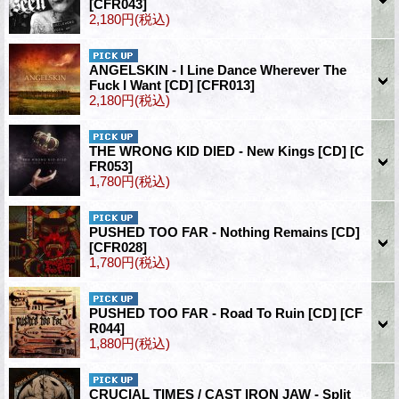
[CFR043]
2,180円
(税込)
ANGELSKIN - I Line Dance Wherever The
Fuck I Want [CD]
[CFR013]
2,180円
(税込)
THE WRONG KID DIED - New Kings [CD]
[C
FR053]
1,780円
(税込)
PUSHED TOO FAR - Nothing Remains [CD]
[CFR028]
1,780円
(税込)
PUSHED TOO FAR - Road To Ruin [CD]
[CF
R044]
1,880円
(税込)
CRUCIAL TIMES / CAST IRON JAW - Split