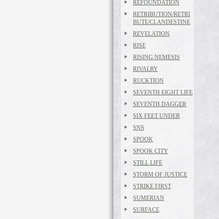
REFOUNDATION
RETRIBUTION/RETRI
BUTE/CLANDESTINE
REVELATION
RISE
RISING NEMESIS
RIVALRY
RUCKTION
SEVENTH EIGHT LIFE
SEVENTH DAGGER
SIX FEET UNDER
SNS
SPOOK
SPOOK CITY
STILL LIFE
STORM OF JUSTICE
STRIKE FIRST
SUMERIAN
SURFACE