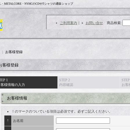
L・METALCORE・NYHCのCDやTシャツの通販ショップ
ご利用案内
｜
お問い合せ
商品検索
:
｜
お客様登録
お客様登録
TEP 1
STEP 2
STEP
お客様情報の入力
内容確認
お客
お客様情報
！
のマークのついている項目は必須です。必ずご記入ください。
!
お名前