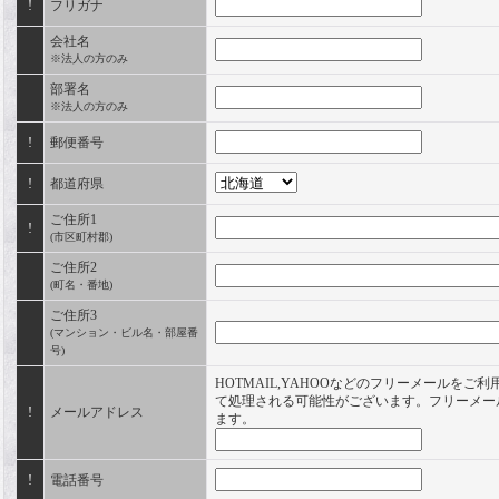
!
フリガナ
会社名
※法人の方のみ
部署名
※法人の方のみ
!
郵便番号
!
都道府県
ご住所1
!
(市区町村郡)
ご住所2
(町名・番地)
ご住所3
(マンション・ビル名・部屋番
号)
HOTMAIL,YAHOOなどのフリーメールをご
て処理される可能性がございます。フリーメー
!
メールアドレス
ます。
!
電話番号