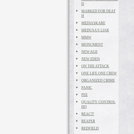
D
MARKED FOR DEAT
H
MEDIASKARE
MEDUSA'S LIAR
MMW
MONUMENT
NEW AGE
NEW EDEN
ON THE ATTACK
ONE LIFE ONE CREW
ORGANIZED CRIME
PANIC
PEE
QUALITY CONTROL
HQ
REACT!
REAPER
REDFIELD