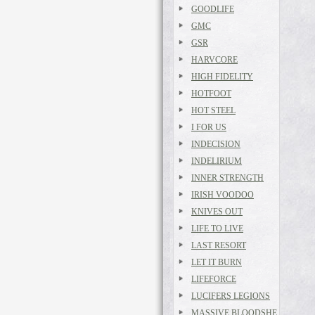
GOODLIFE
GMC
GSR
HARVCORE
HIGH FIDELITY
HOTFOOT
HOT STEEL
I FOR US
INDECISION
INDELIRIUM
INNER STRENGTH
IRISH VOODOO
KNIVES OUT
LIFE TO LIVE
LAST RESORT
LET IT BURN
LIFEFORCE
LUCIFERS LEGIONS
MASSIVE BLOODSHE