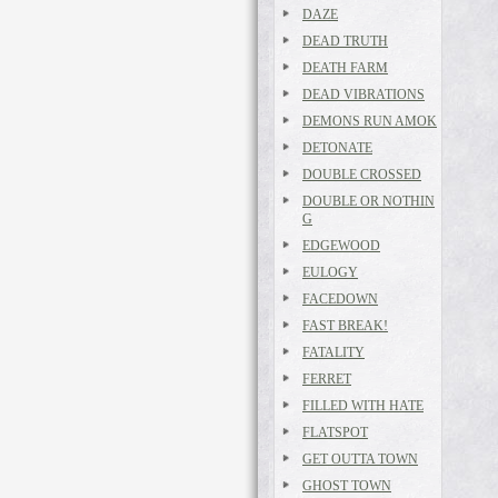
DAZE
DEAD TRUTH
DEATH FARM
DEAD VIBRATIONS
DEMONS RUN AMOK
DETONATE
DOUBLE CROSSED
DOUBLE OR NOTHIN
G
EDGEWOOD
EULOGY
FACEDOWN
FAST BREAK!
FATALITY
FERRET
FILLED WITH HATE
FLATSPOT
GET OUTTA TOWN
GHOST TOWN