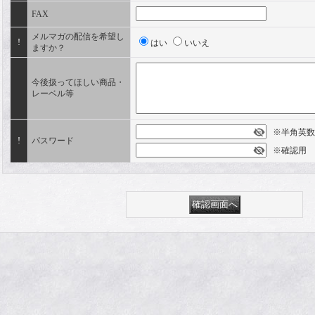
FAX
メルマガの配信を希望し
!
はい
いいえ
ますか？
今後扱ってほしい商品・
レーベル等
※半角英数字
!
パスワード
※確認用