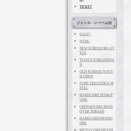
TICKET
ジャンル・レーベル別
SALE!!
NYHC
NEW SCHOOL/90's ST
YLE
TUFFGUY/BEATDOW
N
OLD SCHOOL/YOUT
H CREW
FURY EDGE/EDGE M
ETAL
HARDCORE PUNK/P
UNK
CROSSOVER/CROSS
OVER THRASH
HARDCORE/MOSHC
ORE
METALCORE/DEATH