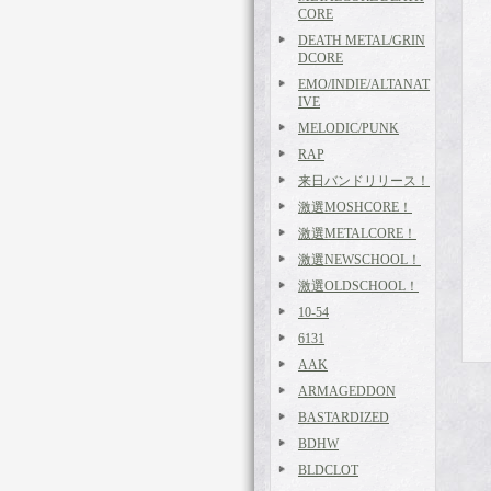
CORE
DEATH METAL/GRIN
DCORE
EMO/INDIE/ALTANAT
IVE
MELODIC/PUNK
RAP
来日バンドリリース！
激選MOSHCORE！
激選METALCORE！
激選NEWSCHOOL！
激選OLDSCHOOL！
10-54
6131
AAK
ARMAGEDDON
BASTARDIZED
BDHW
BLDCLOT