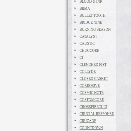
BLOOD & INK
BBMA
BULLET TOOTH
BRIDGE NINE
BURNING SEASON
CATALYST
CAUSTIC
CHUGCORE
CI
CLENCHED FIST
COLLYDE
CLOSED CASKET
CORROSIVE
COSMIC NOTE
COSTOMCORE
CROSSFIRECULT
CRUCIAL RESPONSE
CRUZADE
COUNTDOWN