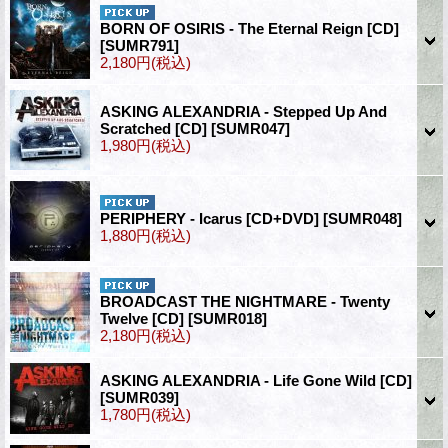
BORN OF OSIRIS - The Eternal Reign [CD]
[SUMR791]
2,180円
(税込)
ASKING ALEXANDRIA - Stepped Up And
Scratched [CD]
[SUMR047]
1,980円
(税込)
PERIPHERY - Icarus [CD+DVD]
[SUMR048]
1,880円
(税込)
BROADCAST THE NIGHTMARE - Twenty
Twelve [CD]
[SUMR018]
2,180円
(税込)
ASKING ALEXANDRIA - Life Gone Wild [CD]
[SUMR039]
1,780円
(税込)