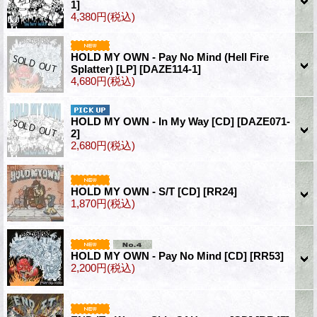
1]
4,380円
(税込)
HOLD MY OWN - Pay No Mind (Hell Fire
Splatter) [LP]
[DAZE114-1]
4,680円
(税込)
HOLD MY OWN - In My Way [CD]
[DAZE071-
2]
2,680円
(税込)
HOLD MY OWN - S/T [CD]
[RR24]
1,870円
(税込)
HOLD MY OWN - Pay No Mind [CD]
[RR53]
2,200円
(税込)