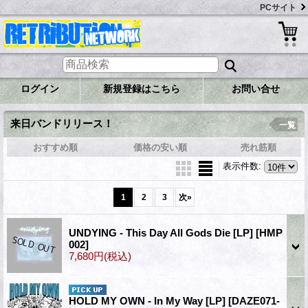
PCサイト
ログイン
新規登録はこちら
お問い合せ
来日バンドリリース！
一覧
おすすめ順
価格の安い順
売れ筋順
表示件数
:
1
2
3
次
»
UNDYING - This Day All Gods Die [LP]
[HMP
002]
7,680円
(税込)
HOLD MY OWN - In My Way [LP]
[DAZE071-