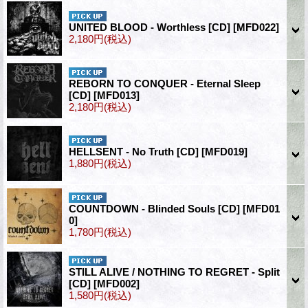
UNITED BLOOD - Worthless [CD]
[MFD022]
2,180円
(税込)
REBORN TO CONQUER - Eternal Sleep
[CD]
[MFD013]
2,180円
(税込)
HELLSENT - No Truth [CD]
[MFD019]
1,880円
(税込)
COUNTDOWN - Blinded Souls [CD]
[MFD01
0]
1,780円
(税込)
STILL ALIVE / NOTHING TO REGRET - Split
[CD]
[MFD002]
1,580円
(税込)