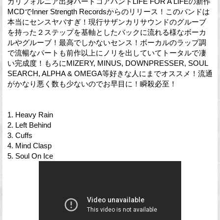
カリフォルニア出身ハードコアバンドLIFE FOR A LIFEの新作
MCDでInner Strength Recordsからのリリース！このバンドは
本当にセンスヤバすぎ！現行サザンカリサウンドのグルーブ
を持った２ステップを基軸としたバックに流れる様なボーカ
ルやグルーブ！最高でしかないセンス！ボーカルのラップ調
で流暢なパートも前作以上にノリを出していてトータルで凄
い完成度！もろにMIZERY, MINUS, DOWNPRESSER, SOUL
SEARCH, ALPHA & OMEGA等好きな人にまでオススメ！流通
がかなり悪く数も少ないのでお早目に！瞬殺必至！
1. Heavy Rain
2. Left Behind
3. Cuffs
4. Mind Clasp
5. Soul On Ice