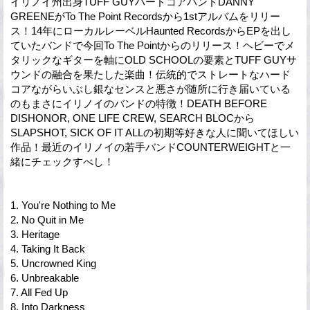
イリノイ州出身TUFF GUYハードコアバンドDANNY
GREENEがTo The Point Recordsから1stアルバムをリリー
ス！14年にローカルレーベルHaunted RecordsからEPを出し
ていたバンドで今回To The Pointからのリリース！ヘビーでメ
タリックなギターを軸にOLD SCHOOLの要素とTUFF GUYサ
ウンドの融合を果たした楽曲！伝統的でストレートなハード
コアながらいぶし銀なセンスと悪さが随所に行き届いている
のもまさにイリノイのバンドの特徴！DEATH BEFORE
DISHONOR, ONE LIFE CREW, SEARCH BLOCから
SLAPSHOT, SICK OF IT ALLの初期等好きな人に聞いてほしい
作品！最近のイリノイの若手バンドCOUNTERWEIGHTと一
緒にチェックすべし！
1. You're Nothing to Me
2. No Quit in Me
3. Heritage
4. Taking It Back
5. Uncrowned King
6. Unbreakable
7. All Fed Up
8. Into Darkness