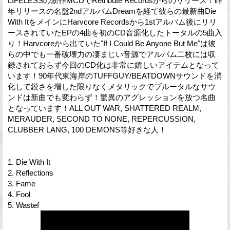
LIFELESSの新作MCDでRetribute Recordsからのリリース！昨
年リリースの名盤2ndアルバムDreamを経て彼らの最新曲Die
With ItをメインにHarvcore Recordsから1stアルバム後にリリ
ースされていたEPの4曲を初のCD音源化したトータルの5曲入
り！Harvcoreから出ていた"If I Could Be Anyone But Me"は彼
らの中でも一番破壊力の凄まじい音源でアルバム二枚には収
録されておらず今回のCD化は非常に嬉しいアイテムとなって
います！90年代東海岸のTUFFGUY/BEATDOWNサウンドを消
化して鋭さを増した限りなくメタリックでブルータルなサウ
ンドは新曲でも変わらず！驚異のアグレッションを放つ名曲
となっています！ALL OUT WAR, SHATTERED REALM,
MERAUDER, SECOND TO NONE, REPERCUSSION,
CLUBBER LANG, 100 DEMONS等好きな人！
1. Die With It
2. Reflections
3. Fame
4. Fool
5. Wastef