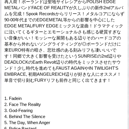
再入荷！ポーランドは聖地サイレシアからPOLISH EDGE
METALバンドFACE OF REALITYが久しぶりの新作2ndアルバ
ムを完成！Spook Recordsからリリース！メタルコアにならず
90-00年代までのEDGEMETAL等からの影響を中心にした
EDGE METAL/FURY EDGEミックスな楽曲！ドラマティック
に泣いてくるギターとエモーショナルさも感じる硬質すぎな
い音像がいい！モッシーな展開もある辺りそのハードコアの
基本から外れないソングライティングが◎ポーランドだけに
東EURO特有の暗さ、悲壮感のある刻みリフも凄いいいで
す！同郷で大きく影響を受けたというSUNRISEの2nd辺りや
DEADLOCKのEarth Revolt辺りの時代をミックスさせたサウ
ンド！少し時代を進めてもFAUST AGAINやIN TWILIGHT'S
EMBRACE, 初期ANGELREICH辺りが好きな人にオススメ！
単音で切り刻むFURYリフも前作と同じく出てきます！
1. Fadein
2. Face The Reality
3. God-Fearing
4. Behind The Silence
5. The Day, When Anger
6. Police Bastard