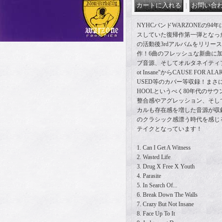
｜
NYHCバンドWARZONEの94年にVi
スしていた復帰作第一弾となった
の活動後3rdアルバムをリリー
作！6曲のフレッシュな新曲に加
ブ音源、そしてオルタネイティブバー
ot Insane"からCAUSE FOR ALA
USED等のカバー等収録！まさにOLD
HOOLというべく80年代のサ
整合感やアグレッション、そして熱
カルも存在感を増した音源が収
のクラシック感漂う時代を感じ
テイクとなっています！
1. Can I Get A Witness
2. Wasted Life
3. Drug X Free X Youth
4. Parasite
5. In Search Of...
6. Break Down The Walls
7. Crazy But Not Insane
8. Face Up To It