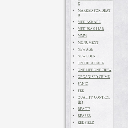
D
MARKED FOR DEAT
H
MEDIASKARE
MEDUSA'S LIAR
MMW
MONUMENT
NEW AGE
NEW EDEN
ON THE ATTACK
ONE LIFE ONE CREW
ORGANIZED CRIME
PANIC
PEE
QUALITY CONTROL
HQ
REACT!
REAPER
REDFIELD