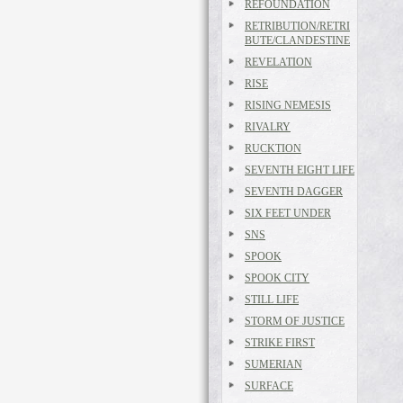
REFOUNDATION
RETRIBUTION/RETRI
BUTE/CLANDESTINE
REVELATION
RISE
RISING NEMESIS
RIVALRY
RUCKTION
SEVENTH EIGHT LIFE
SEVENTH DAGGER
SIX FEET UNDER
SNS
SPOOK
SPOOK CITY
STILL LIFE
STORM OF JUSTICE
STRIKE FIRST
SUMERIAN
SURFACE