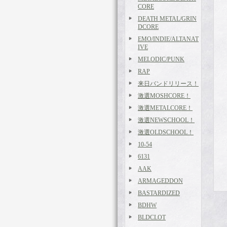
CORE
DEATH METAL/GRIN
DCORE
EMO/INDIE/ALTANAT
IVE
MELODIC/PUNK
RAP
来日バンドリリース！
激選MOSHCORE！
激選METALCORE！
激選NEWSCHOOL！
激選OLDSCHOOL！
10-54
6131
AAK
ARMAGEDDON
BASTARDIZED
BDHW
BLDCLOT