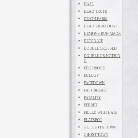
DAZE
DEAD TRUTH
DEATH FARM
DEAD VIBRATIONS
DEMONS RUN AMOK
DETONATE
DOUBLE CROSSED
DOUBLE OR NOTHIN
G
EDGEWOOD
EULOGY
FACEDOWN
FAST BREAK!
FATALITY
FERRET
FILLED WITH HATE
FLATSPOT
GET OUTTA TOWN
GHOST TOWN