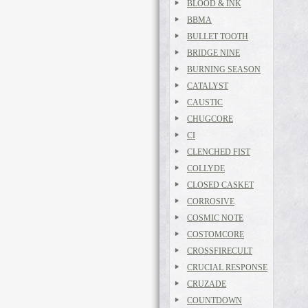
BLOOD & INK
BBMA
BULLET TOOTH
BRIDGE NINE
BURNING SEASON
CATALYST
CAUSTIC
CHUGCORE
CI
CLENCHED FIST
COLLYDE
CLOSED CASKET
CORROSIVE
COSMIC NOTE
COSTOMCORE
CROSSFIRECULT
CRUCIAL RESPONSE
CRUZADE
COUNTDOWN