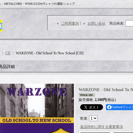
L・METALCORE・NYHCのCDやTシャツの通販ショップ
ご利用案内
｜
お問い合せ
商品検索
:
｜
CD
｜
WARZONE - Old School To New School [CD]
商品詳細
WARZONE - Old School To N
販売価格
:
2,180円
(税込)
Facebookでシェ
数量
:
返品特約に関する重要事項