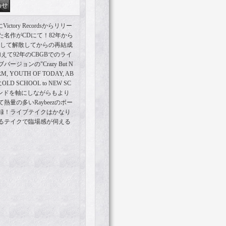
ctory Recordsからリリー
名作がCDにて！82年から
スして解散してからの再結成
えて92年のCBGBでのライ
ジョンの"Crazy But N
RM, YOUTH OF TODAY, AB
 SCHOOL to NEW SC
ウンドを軸にしながらもより
量の多いRaybeezのボー
録！ライブテイクはかなり
るテイクで臨場感が伺える