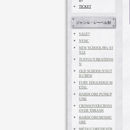
TICKET
ジャンル・レーベル別
SALE!!
NYHC
NEW SCHOOL/90's ST
YLE
TUFFGUY/BEATDOW
N
OLD SCHOOL/YOUT
H CREW
FURY EDGE/EDGE M
ETAL
HARDCORE PUNK/P
UNK
CROSSOVER/CROSS
OVER THRASH
HARDCORE/MOSHC
ORE
METALCORE/DEATH