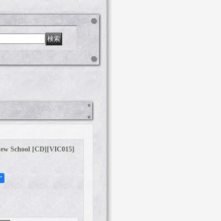
ew School [CD]
[
VIC015
]
ア