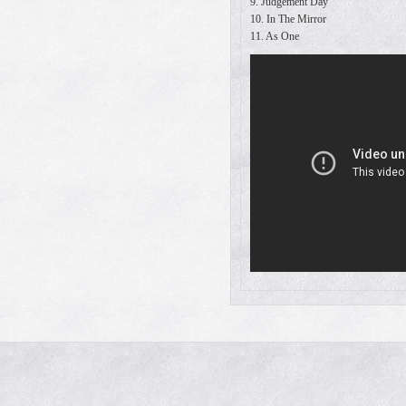
9. Judgement Day
10. In The Mirror
11. As One