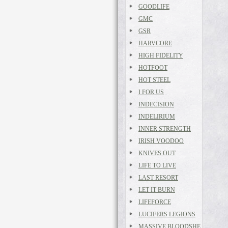
GOODLIFE
GMC
GSR
HARVCORE
HIGH FIDELITY
HOTFOOT
HOT STEEL
I FOR US
INDECISION
INDELIRIUM
INNER STRENGTH
IRISH VOODOO
KNIVES OUT
LIFE TO LIVE
LAST RESORT
LET IT BURN
LIFEFORCE
LUCIFERS LEGIONS
MASSIVE BLOODSHE