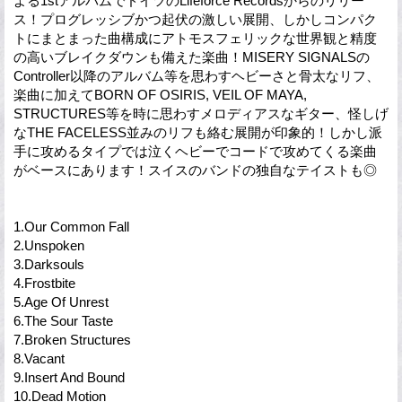
よる1stアルバムでドイツのLifeforce Recordsからのリリー
ス！プログレッシブかつ起伏の激しい展開、しかしコンパク
トにまとまった曲構成にアトモスフェリックな世界観と精度
の高いブレイクダウンも備えた楽曲！MISERY SIGNALSの
Controller以降のアルバム等を思わすヘビーさと骨太なリフ、
楽曲に加えてBORN OF OSIRIS, VEIL OF MAYA,
STRUCTURES等を時に思わすメロディアスなギター、怪しげ
なTHE FACELESS並みのリフも絡む展開が印象的！しかし派
手に攻めるタイプでは泣くヘビーでコードで攻めてくる楽曲
がベースにあります！スイスのバンドの独自なテイストも◎
1.Our Common Fall
2.Unspoken
3.Darksouls
4.Frostbite
5.Age Of Unrest
6.The Sour Taste
7.Broken Structures
8.Vacant
9.Insert And Bound
10.Dead Motion