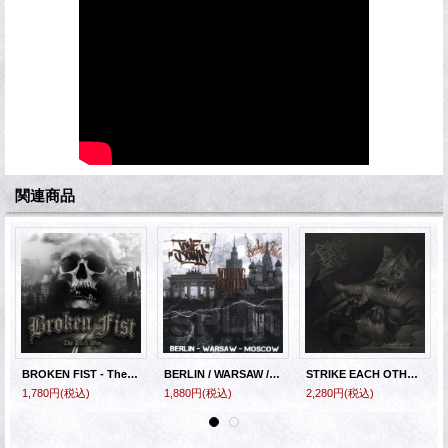
関連商品
BROKEN FIST - The Hard Way [CD]
BERLIN / WARSAW / MOSCOW - Split [CD]
STRIKE EACH OTHER - Sentence [CD]
1,780円
(税込)
1,880円
(税込)
2,280円
(税込)