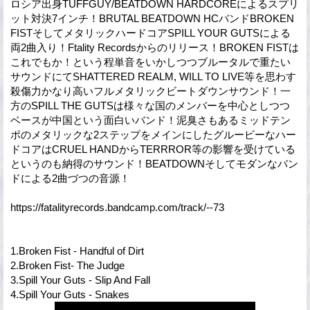
ロシア出身TUFFGUY/BEATDOWN HARDCOREによるスプリ
ット対決7インチ！BRUTAL BEATDOWN HCバンドBROKEN
FISTそしてメタリックハードコアSPILL YOUR GUTSによる
両2曲入り！Ftality Recordsからのリリース！BROKEN FISTは
これでもか！という程単音をいかしつつブルータルで重たい
サウンドにてSHATTERED REALM, WILL TO LIVE等を思わす
殺傷力かなり高いフルメタリックビートダウンサウンド！一
方のSPILL THE GUTSは様々な国のメンバーを中心としつつ
ベースが中国という面白いバンド！泥臭さもあるミッドテン
ポのメタリックな2ステップをメインにしたグルービーなハー
ドコアはCRUEL HANDからTERRROR等の影響を受けている
というのも納得のサウンド！BEATDOWNそしてモダンなバン
ドによる2曲づつの音源！
https://fatalityrecords.bandcamp.com/track/--73
1.Broken Fist - Handful of Dirt
2.Broken Fist- The Judge
3.Spill Your Guts - Slip And Fall
4.Spill Your Guts - Snakes