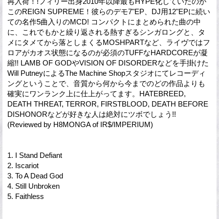
再入荷！!フィリー出身2010年以降最もHYPE化していたのが
このREIGN SUPREME！彼らのデモ7"EP、DJ用12"EPに続い
ての名作5曲入りのMCD! コンパクトにまとめられた曲の中
に、これでもかと繰り返される熱すぎるシンガロングと、タ
メにタメてから落としまくるMOSHPARTなど、ライヴではフ
ロアがカオス状態になるのが必須のTUFFなHARDCOREが凝
縮!! LAMB OF GODやVISION OF DISORDERなどを手掛けた
Will PutneyによるThe Machine Shopスタジオにてレコーディ
ングということで、音質から何から今までのどの作品よりも
確実にワンランク上に仕上がってます。HATEBREED,
DEATH THREAT, TERROR, FIRSTBLOOD, DEATH BEFORE
DISHONORなどが好きな人は絶対にツボでしょう!!
(Reviewed by H8MONGA of IR$/IMPERIUM)
1. I Stand Defiant
2. Iscariot
3. To A Dead God
4. Still Unbroken
5. Faithless