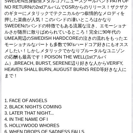
SWEDEN出身叙情メタルコア/ニュースクールバンドPATH OF
NO RETURNの2ndアルバムでGSRからのリリース！ザクザク
のギターにメタリックでテクニカルかつ叙情的なメロディを
押した楽曲が人気！このバンドの凄いところはかなり
SWEDENのバンドの特徴でもある流麗な泣き、エモーショナ
ルさが随所に散りばめられているところ！完全に90年代の
UMEA周辺のSWEDISH HARDCOREの泣きの流れをもったエ
モーショナルなパートも多数で90'sハードコア好きにもオスス
メしたい！しかしメタリックでかなりブルータルなユニゾン
の応酬も最高です！POISON THE WELL(1stアルバ
ム）,BREACH, BURST, SERENE辺り好きな人からVERIFY,
HEAVEN SHALL BURN, AUGUST BURNS RED等好きな人に
まで！
1. FACE OF ANGELS
2. BLACK NIGHTS COMING
3. LATER THAT NIGHT...
4. IN THE NAME OF I
5. HOLLYWOOD WHORES
6. WHEN DROPS OF SADNESS FALLS