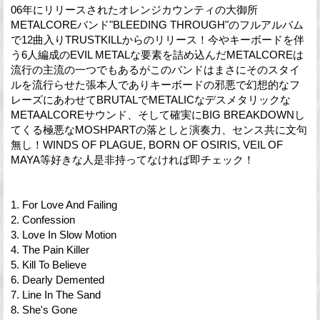
06年にリリースされたオレンジカウンティの大御所
METALCOREバンド"BLEEDING THROUGH"のフルアルバム
で12曲入りTRUSTKILLからのリリース！今やキーボードを伴
う6人編成のEVIL METALな要素を詰め込んだMETALCOREは
流行の主流の一つでもあるがこのバンドはまさにそのスタイ
ルを流行らせた張本人でありキーボードの邪悪で幻想的なフ
レーズにあわせてBRUTALでMETALICなデスメタリックな
METAALCOREサウンド、そして確実にBIG BREAKDOWNし
てくる極悪なMOSHPARTの落としと演奏力、センス共に文句
無し！WINDS OF PLAGUE, BORN OF OSIRIS, VEIL OF
MAYA等好きな人是非持ってなければ即チェック！
1. For Love And Failing
2. Confession
3. Love In Slow Motion
4. The Pain Killer
5. Kill To Believe
6. Dearly Demented
7. Line In The Sand
8. She's Gone