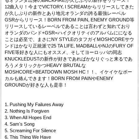
るオランダ出身のBACKFIREが久しぶりの新作をリリース！
12曲入り！今までVICTORY, I SCREAMからリリースしてきた
が久しぶりの新作とあり地元オランダの誇る最強レーベル
GSRからリリース！BORN FROM PAIN, ENEMY GROUND等
リリースしているレーベルであることは言わずと知れており
オランダのバンド+GSR=ハイクオリティのアルバムにになる
ことは必至で、まさにNY STYLEのタフガイMOSHCOREサウ
ンドはかなり正統派で25 TA LIFE, MADBALLやNJのFURY OF
FIVE等好きな人にもオススメ、そしてヨーロッパの同志
KNUCKLEDUSTの新作が好きであればかなりぐっと来るであ
ろうメタリックかつHEAVY BRUTALな
MOSHCORE+BEATDOWN MOSH HC！！、イケイケなボー
カルも絡んできます！BORN FROM PAINやENEMY
GROUNDが好きな人も是非！
1. Pushing My Failures Away
2. Nothing Is Forgiven
3. When All Hopes End
4. Sam's Song
5. Screaming For Silence
6. This Thing We Have