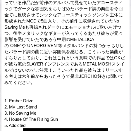
っている作品だが前作のアルバムで見せていたアコースティ
ックでダークな雰囲気をちりばめたバラード調の楽曲を今回
全てに反映させてシックなアコースティックソングを主体に
形成されたMCDで5曲入り。その前作に収録されていたNo
Saving Meも再録されダークにエモーショナルに歌いあげつ
つ、後半メタリックなギターが入ってくるあたり彼らが元々
影響を受けていたであろう中期のMETALLICA
の"ONE"や"UNFORGIVEN"等メタルバンドの持つかっちりし
たバラード調の曲に近い雰囲気を感じる。こういった楽曲が
ずらりとしており、これはこれという意味での作品ではOKだ
が彼ら流のSLAYERインフレンスであるMETAL MOSHスタイ
ルではないのでご注意！こういった作品を彼らはリリースす
る考えは六年前からあったそうで是非JERCHO好きは聞いて
みてください。
1. Ember Drive
2. My Last Stand
3. No Saving Me
4. House Of The Rising Sun
5. Addicted