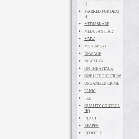
D
MARKED FOR DEAT
H
MEDIASKARE
MEDUSA'S LIAR
MMW
MONUMENT
NEW AGE
NEW EDEN
ON THE ATTACK
ONE LIFE ONE CREW
ORGANIZED CRIME
PANIC
PEE
QUALITY CONTROL
HQ
REACT!
REAPER
REDFIELD