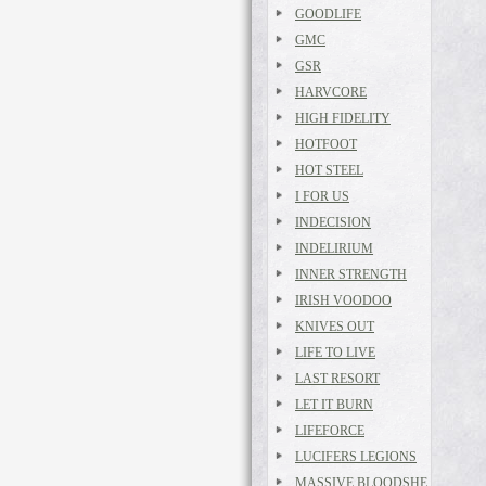
GOODLIFE
GMC
GSR
HARVCORE
HIGH FIDELITY
HOTFOOT
HOT STEEL
I FOR US
INDECISION
INDELIRIUM
INNER STRENGTH
IRISH VOODOO
KNIVES OUT
LIFE TO LIVE
LAST RESORT
LET IT BURN
LIFEFORCE
LUCIFERS LEGIONS
MASSIVE BLOODSHE