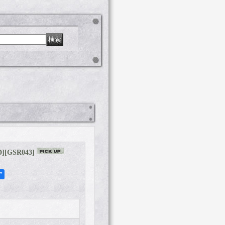
D]
[
GSR043
]
ア