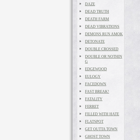
DAZE
DEAD TRUTH
DEATH FARM
DEAD VIBRATIONS
DEMONS RUN AMOK
DETONATE
DOUBLE CROSSED
DOUBLE OR NOTHIN
G
EDGEWOOD
EULOGY
FACEDOWN
FAST BREAK!
FATALITY
FERRET
FILLED WITH HATE
FLATSPOT
GET OUTTA TOWN
GHOST TOWN