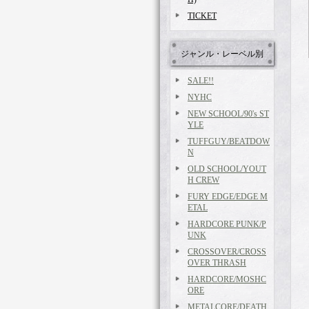
TICKET
ジャンル・レーベル別
SALE!!
NYHC
NEW SCHOOL/90's ST
YLE
TUFFGUY/BEATDOW
N
OLD SCHOOL/YOUT
H CREW
FURY EDGE/EDGE M
ETAL
HARDCORE PUNK/P
UNK
CROSSOVER/CROSS
OVER THRASH
HARDCORE/MOSHC
ORE
METALCORE/DEATH