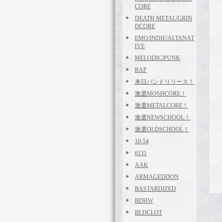
CORE
DEATH METAL/GRIN
DCORE
EMO/INDIE/ALTANAT
IVE
MELODIC/PUNK
RAP
来日バンドリリース！
激選MOSHCORE！
激選METALCORE！
激選NEWSCHOOL！
激選OLDSCHOOL！
10-54
6131
AAK
ARMAGEDDON
BASTARDIZED
BDHW
BLDCLOT