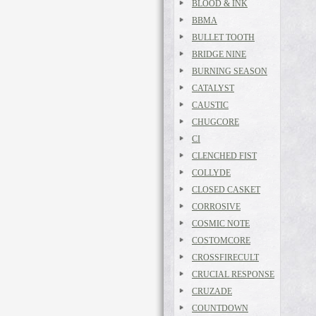
BLOOD & INK
BBMA
BULLET TOOTH
BRIDGE NINE
BURNING SEASON
CATALYST
CAUSTIC
CHUGCORE
CI
CLENCHED FIST
COLLYDE
CLOSED CASKET
CORROSIVE
COSMIC NOTE
COSTOMCORE
CROSSFIRECULT
CRUCIAL RESPONSE
CRUZADE
COUNTDOWN