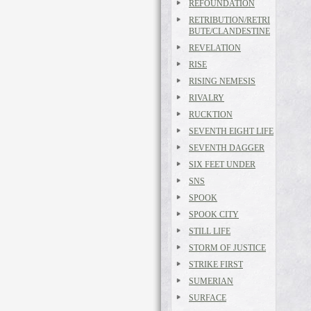
REFOUNDATION
RETRIBUTION/RETRI
BUTE/CLANDESTINE
REVELATION
RISE
RISING NEMESIS
RIVALRY
RUCKTION
SEVENTH EIGHT LIFE
SEVENTH DAGGER
SIX FEET UNDER
SNS
SPOOK
SPOOK CITY
STILL LIFE
STORM OF JUSTICE
STRIKE FIRST
SUMERIAN
SURFACE