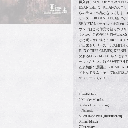
再入荷！KING OF VEGAN E
EGAN SxEバンドLIARの0
らのラスト作品となってしまった
リース！H8000をREPし続けてS
SH METALのテイストを独自に盛
ウンドはこの作品で彼らのリリ
くれた。この作品と前作LIAR'S 
とは明らかに違うEURO EDGE
が出来るリリース！STAMPIN' GRO
E, IN OTHER CLIMES, KE
のあるEDGE METAL好きに
ッシュなリフに時折SWEDISH D
た叙情的な展開とEVIL META
イトなドラム、そしてBRUTAL
のリリースです！
1.Wolfsblood
2.Murder Manifesto
3.Black Heart Revenge
4.Nemesis
5.Left Hand Path [Instrumental]
6.Final March
7.Purgatory