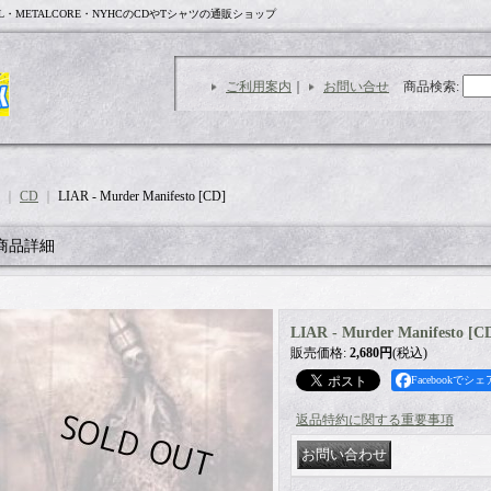
L・METALCORE・NYHCのCDやTシャツの通販ショップ
ご利用案内
｜
お問い合せ
商品検索
:
｜
CD
｜
LIAR - Murder Manifesto [CD]
商品詳細
LIAR - Murder Manifesto [C
販売価格
:
2,680円
(税込)
Facebookでシェ
返品特約に関する重要事項