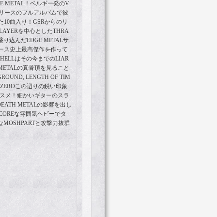
DGE METAL！ベルギー発のV
5年リリースのフルアルバムで彼
10曲入り！GSRからのリ
LAYERを中心としたTHRA
り込んだEDGE METALサ
ース史上最高傑作を作って
HELLはその今までのLIAR
 METALの真骨頂を見ること
UND, LENGTH OF TIM
RNEL ZEROこの辺りの鋭い印象
オススメ！細かいギターのスラ
EATH METALの影響を出し
L COREな雰囲気ヘビーでタ
なMOSHPARTと攻撃力抜群