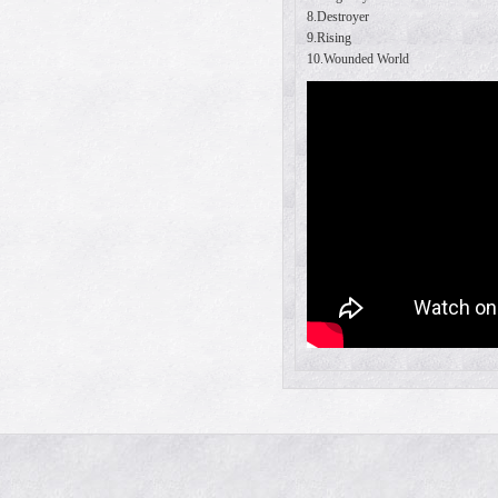
8.Destroyer
9.Rising
10.Wounded World