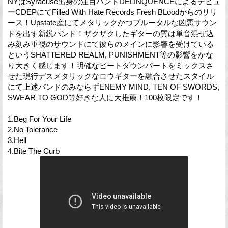
NYはSyracuse出身の注目バンドDELINQUENCEによるデビュ
ーCDEPにてFilled With Hate Records Fresh BLoodからのリリ
ース！Upstate産にてメタリックかつブルータルな凶悪サウン
ドを出す新鋭バンド！ザクザクしたギターの質は単音混ぜ込
み刻み重視のサウンドにて彼らのメインに影響を受けている
というSHATTERED REALM, PUNISHMENT等の影響をかな
り大きく感じます！明確なビートダウンパートをミックスさ
せた現行デスメタリックなロウギターを融合させたスタイル
にて上述バンドのみならずENEMY MIND, TEN OF SWORDS,
SWEAR TO GOD等好きな人に大推薦！100枚限定です！
1.Beg For Your Life
2.No Tolerance
3.Hell
4.Bite The Curb