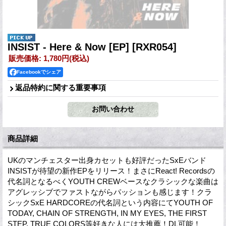
INSIST - Here & Now [EP]
[RXR054]
販売価格
:
1,780円
(税込)
Facebookでシェア
返品特約に関する重要事項
商品詳細
UKのマンチェスター出身カセットも好評だったSxEバンド
INSISTが待望の新作EPをリリース！まさにReact! Recordsの
代名詞となるべくYOUTH CREWベースなクラシックな楽曲は
アグレッシブでファストながらパッションも感じます！クラ
シックSxE HARDCOREの代名詞という内容にてYOUTH OF
TODAY, CHAIN OF STRENGTH, IN MY EYES, THE FIRST
STEP, TRUE COLORS等好きな人には大推薦！DL可能！