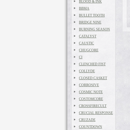
BLOOD & INK
BBMA
BULLET TOOTH
BRIDGE NINE
BURNING SEASON
CATALYST
CAUSTIC
CHUGCORE
CI
CLENCHED FIST
COLLYDE
CLOSED CASKET
CORROSIVE
COSMIC NOTE
COSTOMCORE
CROSSFIRECULT
CRUCIAL RESPONSE
CRUZADE
COUNTDOWN