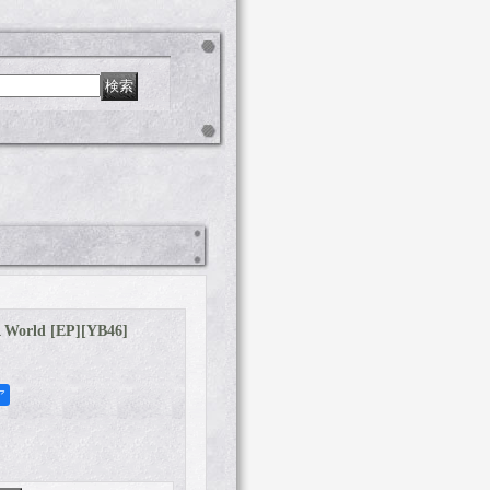
 World [EP]
[
YB46
]
ア