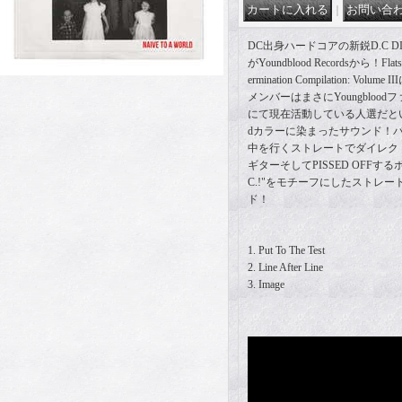
｜
DC出身ハードコアの新鋭D.C D
がYoundblood Recordsから！Fl
ermination Compilation: V
メンバーはまさにYoungbloo
にて現在活動している人選だという
dカラーに染まったサウンド！
中を行くストレートでダイレク
ギターそしてPISSED OFFするボーカル
C.!"をモチーフにしたストレ
ド！
1. Put To The Test
2. Line After Line
3. Image