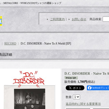
L・METALCORE・NYHCのCDやTシャツの通販ショップ
ご利用案内
｜
お問い合せ
商品検索
:
｜
RECORD
｜
D.C. DISORDER - Naive To A World [EP]
商品詳細
D.C. DISORDER - Naive To A
販売価格
:
1,780円
(税込)
Facebookでシェ
数量
:
返品特約に関する重要事項