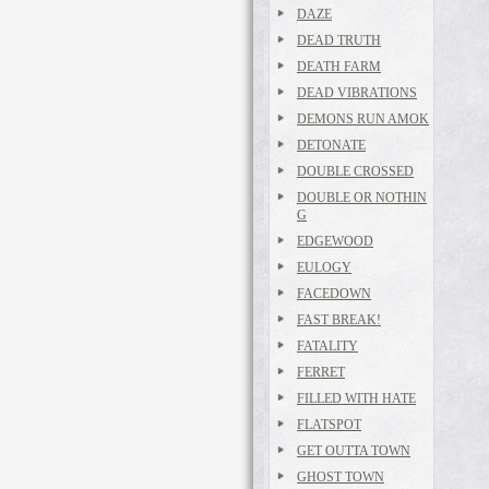
DAZE
DEAD TRUTH
DEATH FARM
DEAD VIBRATIONS
DEMONS RUN AMOK
DETONATE
DOUBLE CROSSED
DOUBLE OR NOTHIN
G
EDGEWOOD
EULOGY
FACEDOWN
FAST BREAK!
FATALITY
FERRET
FILLED WITH HATE
FLATSPOT
GET OUTTA TOWN
GHOST TOWN