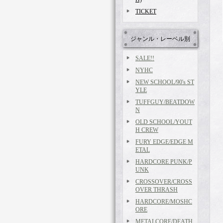
TICKET
ジャンル・レーベル別
SALE!!
NYHC
NEW SCHOOL/90's ST
YLE
TUFFGUY/BEATDOW
N
OLD SCHOOL/YOUT
H CREW
FURY EDGE/EDGE M
ETAL
HARDCORE PUNK/P
UNK
CROSSOVER/CROSS
OVER THRASH
HARDCORE/MOSHC
ORE
METALCORE/DEATH