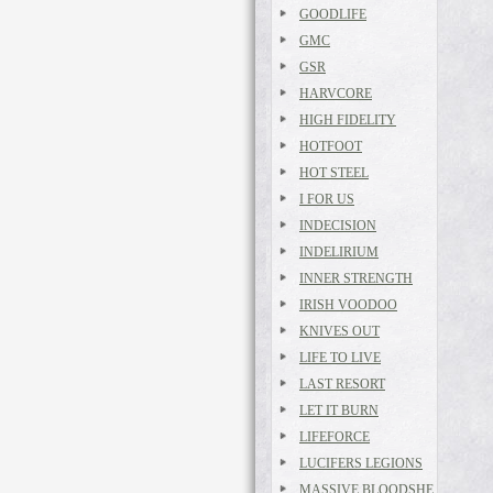
GOODLIFE
GMC
GSR
HARVCORE
HIGH FIDELITY
HOTFOOT
HOT STEEL
I FOR US
INDECISION
INDELIRIUM
INNER STRENGTH
IRISH VOODOO
KNIVES OUT
LIFE TO LIVE
LAST RESORT
LET IT BURN
LIFEFORCE
LUCIFERS LEGIONS
MASSIVE BLOODSHE