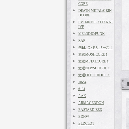
CORE
DEATH METAL/GRIN
DCORE
EMO/INDIE/ALTANAT
IVE
MELODIC/PUNK
RAP
来日バンドリリース！
激選MOSHCORE！
激選METALCORE！
激選NEWSCHOOL！
激選OLDSCHOOL！
10-54
6131
AAK
ARMAGEDDON
BASTARDIZED
BDHW
BLDCLOT