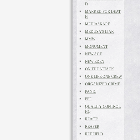
D
MARKED FOR DEAT
H
MEDIASKARE
MEDUSA'S LIAR
MMW
MONUMENT
NEW AGE
NEW EDEN
ON THE ATTACK
ONE LIFE ONE CREW
ORGANIZED CRIME
PANIC
PEE
QUALITY CONTROL
HQ
REACT!
REAPER
REDFIELD