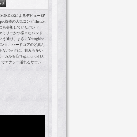
ISORDERによるデビューEP
atspot監修の人気コンピThe Ext
olume IIIにも参加していたバンド！
dファミリーかつ様々なバンド
通り、まさにYoungbloo
パンク、ハードコアのど真ん
トなバックに、刻みも多い
も◎"Fight for old D.
ートでエナジー溢れるサウン