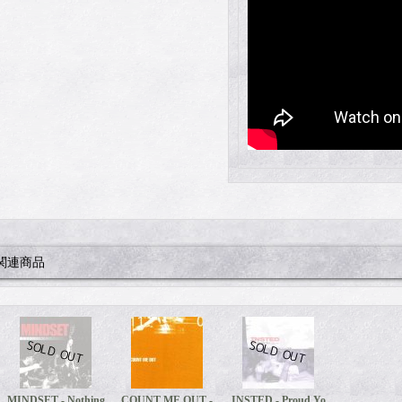
関連商品
MINDSET - Nothing
COUNT ME OUT -
INSTED - Proud Yo