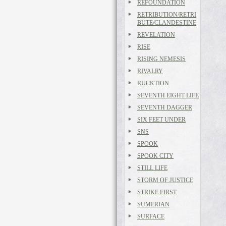
REFOUNDATION
RETRIBUTION/RETRI
BUTE/CLANDESTINE
REVELATION
RISE
RISING NEMESIS
RIVALRY
RUCKTION
SEVENTH EIGHT LIFE
SEVENTH DAGGER
SIX FEET UNDER
SNS
SPOOK
SPOOK CITY
STILL LIFE
STORM OF JUSTICE
STRIKE FIRST
SUMERIAN
SURFACE