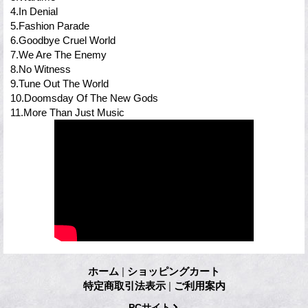
4.In Denial
5.Fashion Parade
6.Goodbye Cruel World
7.We Are The Enemy
8.No Witness
9.Tune Out The World
10.Doomsday Of The New Gods
11.More Than Just Music
ホーム
|
ショッピングカート
特定商取引法表示
|
ご利用案内
PCサイト