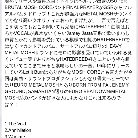
廃盤リリース少量再入荷！ドイツはベルリン出身のSUPER
BRUTAL MOSH COREバンドFINAL PRAYERがGSRからフル
アルバムをドロップ！これが超強力なMETAL MOSHサウンド
でかなり高いクオリティにおったまげたが、一言で言えばど
こを切ってもどこを聞いても完璧にHATEBREED！曲調はお
ろかVOCALが異常ないくらいJamey Jasta直系で歌いまわし
声質とかなり影響を受けている模様で初期のHATEBREEDで
はなくセカンドアルバム、サードアルバム辺りのHEAVY
METAL MOSHサウンドにモロに影響を受けていていわゆる良
くレビュー等でありがちなHATEBREED好きにという枠を超
えていてここまで来ると素晴らしいの一言。06年にリリース
しているLet It BurnはありがちなMOSH COREとも言えたが今
回は楽曲・サウンドプロダクションもかなり骨太ヘビーでや
はりEURO METAL MOSHとありBORN FROM PAI, ENEMY
GROUND, SAMARITAN辺りのEURO BEATDOWN/METAL
MOSH系のバンドが好きな人にもかなりこれは来るので
は？！
1.The Void
2.Annihilation
3.Wartime