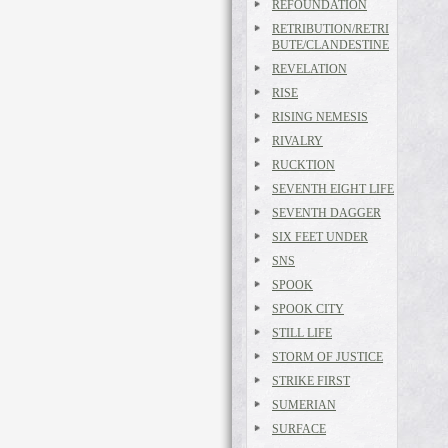
REFOUNDATION
RETRIBUTION/RETRI
BUTE/CLANDESTINE
REVELATION
RISE
RISING NEMESIS
RIVALRY
RUCKTION
SEVENTH EIGHT LIFE
SEVENTH DAGGER
SIX FEET UNDER
SNS
SPOOK
SPOOK CITY
STILL LIFE
STORM OF JUSTICE
STRIKE FIRST
SUMERIAN
SURFACE