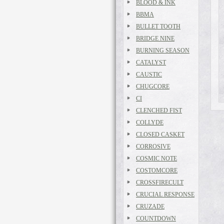
BLOOD & INK
BBMA
BULLET TOOTH
BRIDGE NINE
BURNING SEASON
CATALYST
CAUSTIC
CHUGCORE
CI
CLENCHED FIST
COLLYDE
CLOSED CASKET
CORROSIVE
COSMIC NOTE
COSTOMCORE
CROSSFIRECULT
CRUCIAL RESPONSE
CRUZADE
COUNTDOWN