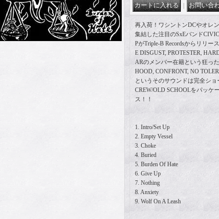
｜
再入荷！ワシントンDCやオレ
集結した注目のSxEバンドCIVIC
PがTriple-B Recordsからリリース
E DISGUST, PROTESTER, HARD
ARのメンバー在籍という狂った
HOOD, CONFRONT, NO T
というそのサウンドは完全ショー
CREW/OLD SCHOOLをパ
ス！！
1. Intro/Set Up
2. Empty Vessel
3. Choke
4. Buried
5. Burden Of Hate
6. Give Up
7. Nothing
8. Anxiety
9. Wolf On A Leash