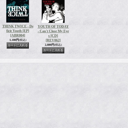
THINK TWICE - De
YOUTH OF TODAY
ficit Youth [EP]
- Can't Close My Eye
[ABR004]
s [CD]
1,180円
(税込)
[REV062]
2,880円
(税込)