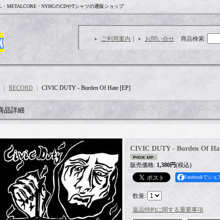
L・METALCORE・NYHCのCDやTシャツの通販ショップ
ご利用案内
｜
お問い合せ
商品検索
:
｜
RECORD
｜
CIVIC DUTY - Burden Of Hate [EP]
商品詳細
CIVIC DUTY - Burden Of Hat
販売価格
:
1,380円
(税込)
Facebookでシェ
数量
:
返品特約に関する重要事項