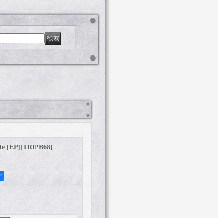
e [EP]
[
TRIPB68
]
ア