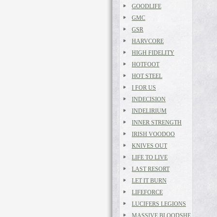
GOODLIFE
GMC
GSR
HARVCORE
HIGH FIDELITY
HOTFOOT
HOT STEEL
I FOR US
INDECISION
INDELIRIUM
INNER STRENGTH
IRISH VOODOO
KNIVES OUT
LIFE TO LIVE
LAST RESORT
LET IT BURN
LIFEFORCE
LUCIFERS LEGIONS
MASSIVE BLOODSHE