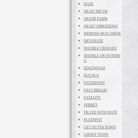
DAZE
DEAD TRUTH
DEATH FARM
DEAD VIBRATIONS
DEMONS RUN AMOK
DETONATE
DOUBLE CROSSED
DOUBLE OR NOTHIN
G
EDGEWOOD
EULOGY
FACEDOWN
FAST BREAK!
FATALITY
FERRET
FILLED WITH HATE
FLATSPOT
GET OUTTA TOWN
GHOST TOWN