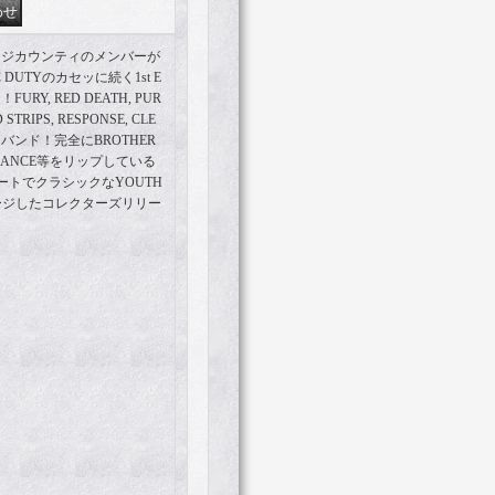
ンジカウンティのメンバーが
 DUTYのカセッに続く1st E
！FURY, RED DEATH, PUR
 STRIPS, RESPONSE, CLE
バンド！完全にBROTHER
OLERANCE等をリップしている
トでクラシックなYOUTH
ッケージしたコレクターズリリー