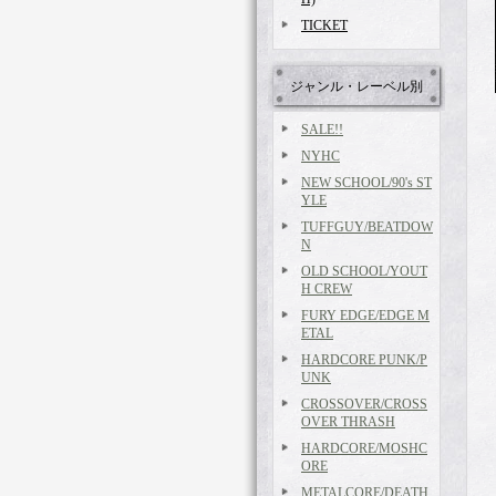
TICKET
ジャンル・レーベル別
SALE!!
NYHC
NEW SCHOOL/90's ST
YLE
TUFFGUY/BEATDOW
N
OLD SCHOOL/YOUT
H CREW
FURY EDGE/EDGE M
ETAL
HARDCORE PUNK/P
UNK
CROSSOVER/CROSS
OVER THRASH
HARDCORE/MOSHC
ORE
METALCORE/DEATH