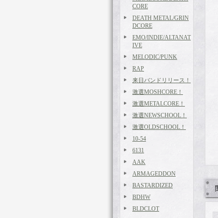
CORE
DEATH METAL/GRIN
DCORE
EMO/INDIE/ALTANAT
IVE
MELODIC/PUNK
RAP
来日バンドリリース！
激選MOSHCORE！
激選METALCORE！
激選NEWSCHOOL！
激選OLDSCHOOL！
10-54
6131
AAK
ARMAGEDDON
BASTARDIZED
BDHW
BLDCLOT