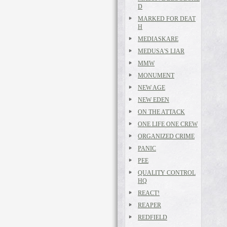
D
MARKED FOR DEAT
H
MEDIASKARE
MEDUSA'S LIAR
MMW
MONUMENT
NEW AGE
NEW EDEN
ON THE ATTACK
ONE LIFE ONE CREW
ORGANIZED CRIME
PANIC
PEE
QUALITY CONTROL
HQ
REACT!
REAPER
REDFIELD