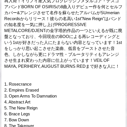
再入荷！イリノイ産人気プログレッシブメタルコア・デスコ
アバンドBORN OF OSIRISの8曲入りデビュー作を何とセルフ
カバー&アレンジさせて名作を蘇らせたアルバムがSUmerian
Recordsからリリース！彼らの名高い1st"New Reign"はバンド
の知名度を一気に押し上げPROGRESSIVE
METALCORE/DJENTの金字塔的作品の一つといえるが既に廃
盤となっており、今回現在のBOOによる再レコーディングと
いう1stが好きだった人にたまらない内容となっています！1st
をしっかり思い起こさせた楽曲、低音をブーストさせた音
色、しかしながら更にドラマ性・ブルータリティもアレンジ
させ生まれ変わった内容に仕上がっています！VEIL OF
MAYA, PERIHERY, AUGUST BURNS REDまで好きな人に！
1. Rosecrance
2. Empires Erased
3. Open Arms To Damnation
4. Abstract Art
5. The New Reign
6. Brace Legs
7. Bow Down
8. The Takeover