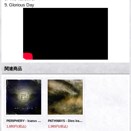
9. Glorious Day
関連商品
PERIPHERY - Icarus [CD+DVD]
PATHWAYS - Dies Irae [CD]
1,880円
(税込)
1,980円
(税込)