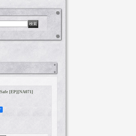
Safe [EP]
[
NA071
]
ア