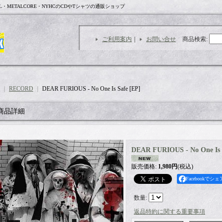
L・METALCORE・NYHCのCDやTシャツの通販ショップ
ご利用案内
｜
お問い合せ
商品検索
:
｜
RECORD
｜
DEAR FURIOUS - No One Is Safe [EP]
商品詳細
DEAR FURIOUS - No One Is 
販売価格
:
1,980円
(税込)
Facebookでシェ
数量
:
返品特約に関する重要事項