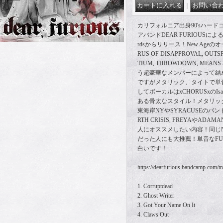
｜
カリフォルニア出身90'sハー
アバンドDEAR FURIOUSによるデ
rdsからリリース！New Ageのオ
RUS OF DISAPPROVAL, OUTS
TIUM, THROWDOWN, MEA
う超豪華なメンバーによって結
ですがメタリック、タイトで単
してボーカルはxCHORUSxのIsaa
ある骨太なスタイル！メタリッ
東海岸NYやSYRACUSEのバ
RTH CRISIS, FREYAやADAM
人にオススメしたい内容！同じNew
だった人にも大推薦！単音なFU
白いです！
https://dearfurious.bandcamp.com/tr
1. Corruptdead
2. Ghost Writer
3. Got Your Name On It
4. Claws Out