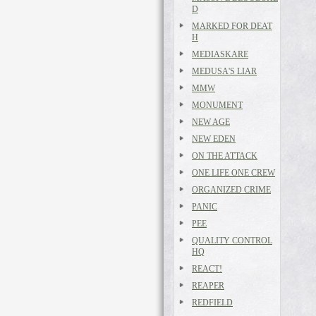
D
MARKED FOR DEAT
H
MEDIASKARE
MEDUSA'S LIAR
MMW
MONUMENT
NEW AGE
NEW EDEN
ON THE ATTACK
ONE LIFE ONE CREW
ORGANIZED CRIME
PANIC
PEE
QUALITY CONTROL
HQ
REACT!
REAPER
REDFIELD