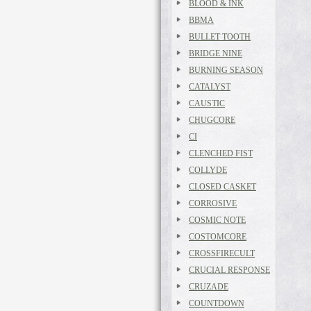
BLOOD & INK
BBMA
BULLET TOOTH
BRIDGE NINE
BURNING SEASON
CATALYST
CAUSTIC
CHUGCORE
CI
CLENCHED FIST
COLLYDE
CLOSED CASKET
CORROSIVE
COSMIC NOTE
COSTOMCORE
CROSSFIRECULT
CRUCIAL RESPONSE
CRUZADE
COUNTDOWN