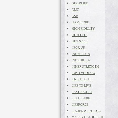
GOODLIFE
GMC
GSR
HARVCORE
HIGH FIDELITY
HOTFOOT
HOT STEEL
I FOR US
INDECISION
INDELIRIUM
INNER STRENGTH
IRISH VOODOO
KNIVES OUT
LIFE TO LIVE
LAST RESORT
LET IT BURN
LIFEFORCE
LUCIFERS LEGIONS
MASSIVE BLOODSHE