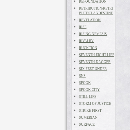
REFOUNDATION
RETRIBUTION/RETRI
BUTE/CLANDESTINE
REVELATION
RISE
RISING NEMESIS
RIVALRY
RUCKTION
SEVENTH EIGHT LIFE
SEVENTH DAGGER
SIX FEET UNDER
SNS
SPOOK
SPOOK CITY
STILL LIFE
STORM OF JUSTICE
STRIKE FIRST
SUMERIAN
SURFACE