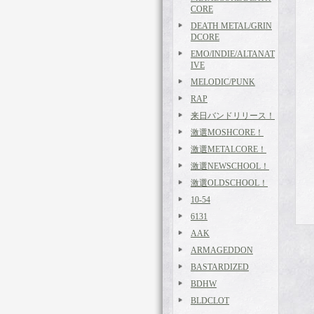
CORE
DEATH METAL/GRIN
DCORE
EMO/INDIE/ALTANAT
IVE
MELODIC/PUNK
RAP
来日バンドリリース！
激選MOSHCORE！
激選METALCORE！
激選NEWSCHOOL！
激選OLDSCHOOL！
10-54
6131
AAK
ARMAGEDDON
BASTARDIZED
BDHW
BLDCLOT