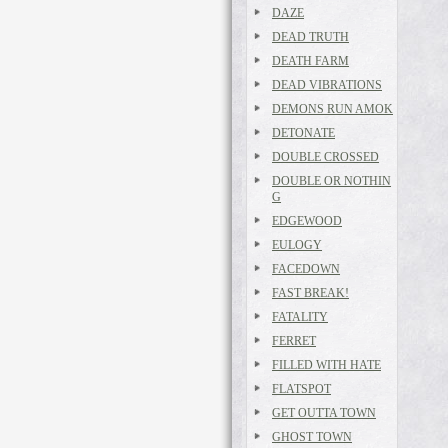
DAZE
DEAD TRUTH
DEATH FARM
DEAD VIBRATIONS
DEMONS RUN AMOK
DETONATE
DOUBLE CROSSED
DOUBLE OR NOTHIN
G
EDGEWOOD
EULOGY
FACEDOWN
FAST BREAK!
FATALITY
FERRET
FILLED WITH HATE
FLATSPOT
GET OUTTA TOWN
GHOST TOWN