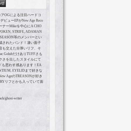
ドコアOGによる注目ハードコ
ビューEPがNew Age Reco
ーナーMikeを中心にA CHO
POKEN, STRIFE, ADAMAN
NS SEASON等のメンバーとい
成されたバンド！凄い面子
音も交えた分厚いリフ、そ
c GolubだけありTUFFさも
クさを出したスタイルにて
ンドも思わす感あります！EA
ANTIUM, EYELIDまで好きな
 AgeのTREASONが好き
RYリフとかも入っていて面
ack/ghost-writer