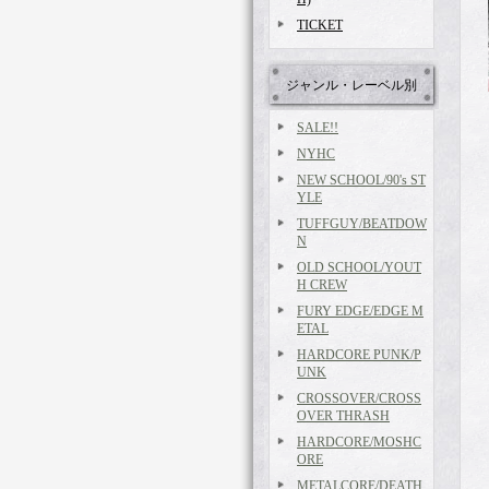
TICKET
ジャンル・レーベル別
SALE!!
NYHC
NEW SCHOOL/90's ST
YLE
TUFFGUY/BEATDOW
N
OLD SCHOOL/YOUT
H CREW
FURY EDGE/EDGE M
ETAL
HARDCORE PUNK/P
UNK
CROSSOVER/CROSS
OVER THRASH
HARDCORE/MOSHC
ORE
METALCORE/DEATH