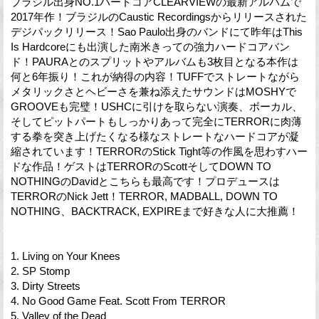
ブラジル出身NO.1ハードコアCLEARVIEWの最新アルバムで
2017年作！ブラジルのCaustic Recordingsからリリースされた
デジパックリリース！Sao Paulo出身のバンドにて昨年はThis
Is Hardcoreにも出演した南米きっての強力ハードコアバン
ド！PAURAとのスプリットやアルバムも3枚目となる本作は
何と6年振り！これが納得の内容！TUFFでストレートながら
メタリックさとヘビーさを兼ね添えたサウンドはMOSHYで
GROOVEも完璧！USHCに引けを取らない演奏、ボーカル、
そしてピットパートもしっかりあって完全にTERRORに肉薄
する拳を突き上げたくなる様なストレートなハードコアが凝
縮されています！TERRORのStick Tight等の作風を思わすハー
ドな作品！ゲストはTERRORのScottそしてDOWN TO
NOTHINGのDavidとこちらも最高です！プロデュースは
TERRORのNick Jett！TERROR, MADBALL, DOWN TO
NOTHING、BACKTRACK, EXPIREまで好きな人に大推薦！
1. Living on Your Knees
2. SP Stomp
3. Dirty Streets
4. No Good Game Feat. Scott From TERROR
5. Valley of the Dead