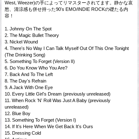
West, Weezer)の手によってリマスターされてます。静かな哀
愁、清涼感も併せ持った90's EMO/INDIE ROCKの礎たる内
容！
1. Johnny On The Spot
2. The Magic Bullet Theory
3. Nickel Wound
4. There's No Way I Can Talk Myself Out Of This One Tonight
(The Drinking Song)
5. Something To Forget (Version II)
6. Do You Know Who You Are?
7. Back And To The Left
8. The Day's Refrain
9. A Jack With One Eye
10. Every Little Girl's Dream (previously unreleased)
11. When Rock 'N' Roll Was Just A Baby (previously
unreleased)
12. Blue Boy
13. Something To Forget (Version I)
14. If It's Here When We Get Back It's Ours
15. Dressing Cold