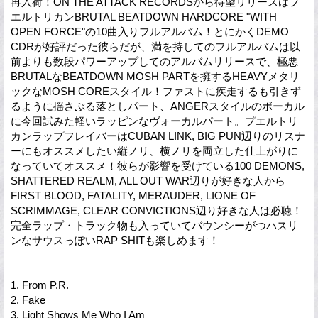
再入荷！ON THE ATTACK RECORDSから待望リリースはプ
エルトリカンBRUTAL BEATDOWN HARDCORE "WITH
OPEN FORCE"の10曲入りフルアルバム！とにかくDEMO
CDRが好評だった彼らだが、満を持してのフルアルバムは以
前よりも数段パワーアップしてのアルバムリリースで、極悪
BRUTALなBEATDOWN MOSH PARTを擁するHEAVYメタリ
ックなMOSH COREスタイル！ファストに疾走するも引きず
るように揺さぶる落としパート、ANGERスタイルのボーカル
に今回試みた軽いラッピンなヴォーカルパート。プエルトリ
カンラップフレイバーはCUBAN LINK, BIG PUN辺りのリスナ
ーにもオススメしたい縦ノリ、横ノリを両立した仕上がりに
なっていてオススメ！彼らが影響を受けている100 DEMONS,
SHATTERED REALM, ALL OUT WAR辺りが好きな人から
FIRST BLOOD, FATALITY, MERAUDER, LIONE OF
SCRIMMAGE, CLEAR CONVICTIONS辺り好きな人は必聴！
完全ラップ・トラック物も入っていてバウンシーがつハスリ
ンなサウスっぽいRAP SHITも楽しめます！
1. From P.R.
2. Fake
3. Light Shows Me Who I Am