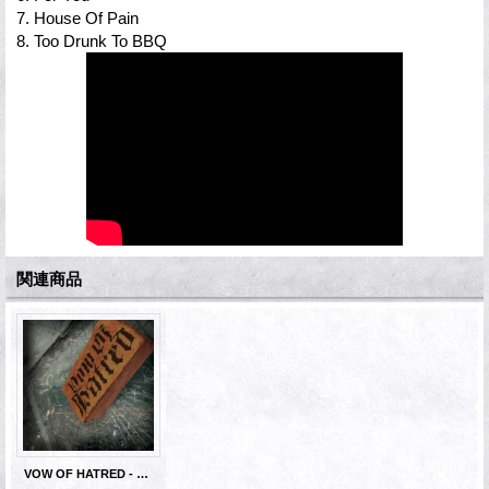
7. House Of Pain
8. Too Drunk To BBQ
関連商品
VOW OF HATRED - S/T [CD]