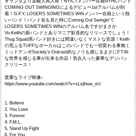
オランダより直輸入再入荷！NY/CTメンバー在籍NYHCバンド
COMING OUT SWINGINGによるデビュー1stアルバムが到
着！G.F.Y, LOSERS SOMETIMES WINメンバー在籍という熱
いバンド！バンド名を見た時にComing Out Swingin'て
LOSERS SOMETIMES WINのアルバム名ですがまさか
Vo.Keithの新バンドとありマニア歓喜的なリリ―スでしょう！
Thug Squad系バンド好きには間違いなくマストな音源！Keith
の荒ぶるTUFFなボーカルはこのバンドでも一切変わる事無く
ミッドテンポSociety's Outcast的なノリも感じるまさにF.T.W.
な世界を感じる事が出来る作品！気合入った豪華なデジパッ
クリリース！
貴重なライブ映像↓
https://www.youtube.com/watch?v=sLxjihuw_eU
1. Believe
2. You Lose
3. Forever
4. F.M.L.
5. Stand Up Fight
6. For You