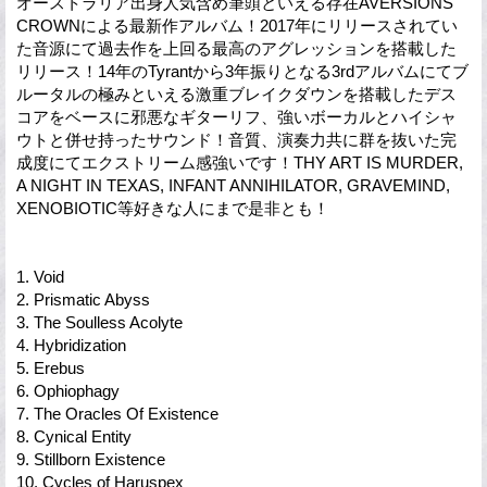
オーストラリア出身人気含め筆頭といえる存在AVERSIONS
CROWNによる最新作アルバム！2017年にリリースされてい
た音源にて過去作を上回る最高のアグレッションを搭載した
リリース！14年のTyrantから3年振りとなる3rdアルバムにてブ
ルータルの極みといえる激重ブレイクダウンを搭載したデス
コアをベースに邪悪なギターリフ、強いボーカルとハイシャ
ウトと併せ持ったサウンド！音質、演奏力共に群を抜いた完
成度にてエクストリーム感強いです！THY ART IS MURDER,
A NIGHT IN TEXAS, INFANT ANNIHILATOR, GRAVEMIND,
XENOBIOTIC等好きな人にまで是非とも！
1. Void
2. Prismatic Abyss
3. The Soulless Acolyte
4. Hybridization
5. Erebus
6. Ophiophagy
7. The Oracles Of Existence
8. Cynical Entity
9. Stillborn Existence
10. Cycles of Haruspex