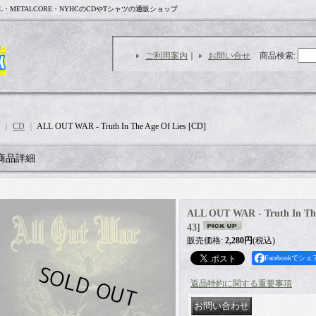
L・METALCORE・NYHCのCDやTシャツの通販ショップ
ご利用案内
｜
お問い合せ
商品検索
:
｜
CD
｜
ALL OUT WAR - Truth In The Age Of Lies [CD]
商品詳細
ALL OUT WAR - Truth In The
43
]
販売価格
:
2,280円
(税込)
Facebookでシェ
返品特約に関する重要事項