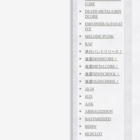
CORE
DEATH METAL/GRIN
DCORE
EMO/INDIE/ALTANAT
IVE
MELODIC/PUNK
RAP
来日バンドリリース！
激選MOSHCORE！
激選METALCORE！
激選NEWSCHOOL！
激選OLDSCHOOL！
10-54
6131
AAK
ARMAGEDDON
BASTARDIZED
BDHW
BLDCLOT