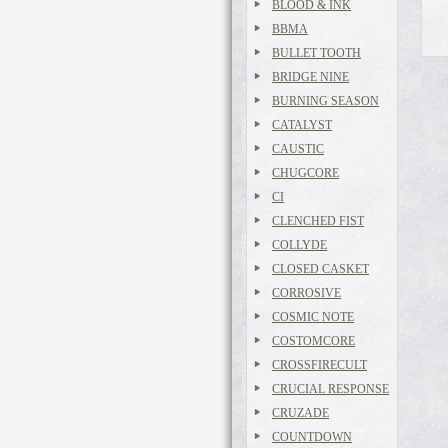
BLOOD & INK
BBMA
BULLET TOOTH
BRIDGE NINE
BURNING SEASON
CATALYST
CAUSTIC
CHUGCORE
CI
CLENCHED FIST
COLLYDE
CLOSED CASKET
CORROSIVE
COSMIC NOTE
COSTOMCORE
CROSSFIRECULT
CRUCIAL RESPONSE
CRUZADE
COUNTDOWN