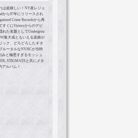
れは超嬉しい！NY産レジェ
roundから97年にリリースされ
ed Crime Recordsから再
ぐにVictoryからのデビ
た名盤としてUndergrou
OW集大成ともいえる楽曲が
リック、どろどろしたギタ
ブルータルなNYHCが当時
の刻みと極悪すぎるモッシュ
, STIGMATAと共にメタ
的アルバム！