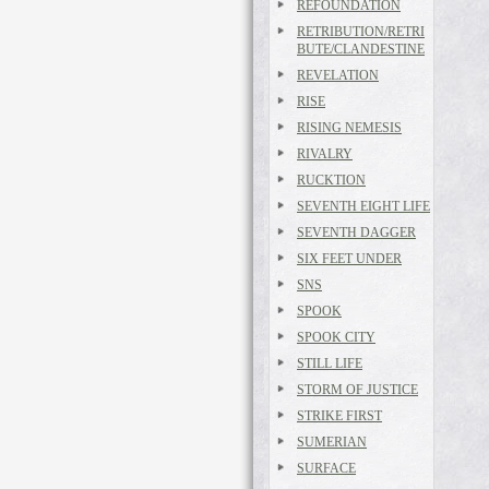
REFOUNDATION
RETRIBUTION/RETRI
BUTE/CLANDESTINE
REVELATION
RISE
RISING NEMESIS
RIVALRY
RUCKTION
SEVENTH EIGHT LIFE
SEVENTH DAGGER
SIX FEET UNDER
SNS
SPOOK
SPOOK CITY
STILL LIFE
STORM OF JUSTICE
STRIKE FIRST
SUMERIAN
SURFACE