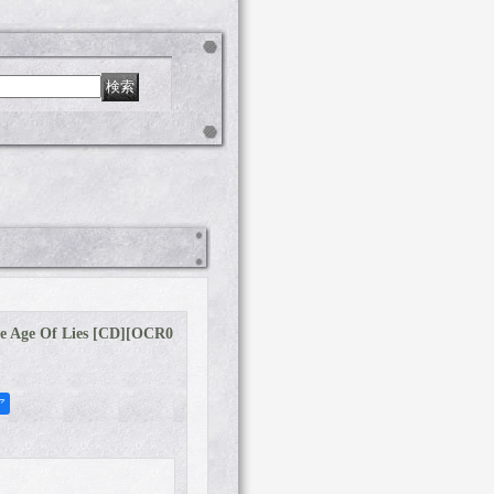
 Age Of Lies [CD]
[
OCR0
ア