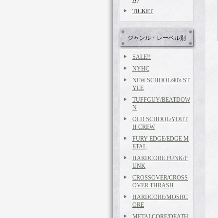
TICKET
ジャンル・レーベル別
SALE!!
NYHC
NEW SCHOOL/90's ST
YLE
TUFFGUY/BEATDOW
N
OLD SCHOOL/YOUT
H CREW
FURY EDGE/EDGE M
ETAL
HARDCORE PUNK/P
UNK
CROSSOVER/CROSS
OVER THRASH
HARDCORE/MOSHC
ORE
METALCORE/DEATH