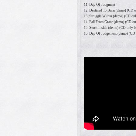
11. Day Of Judgment
12. Destined To Burn (demo) (CD o
13. Struggle Within (demo) (CD onl
14. Fall From Grace (demo) (CD on
15. Stuck Inside (demo) (CD only b
16. Day Of Judgement (demo) (CD o