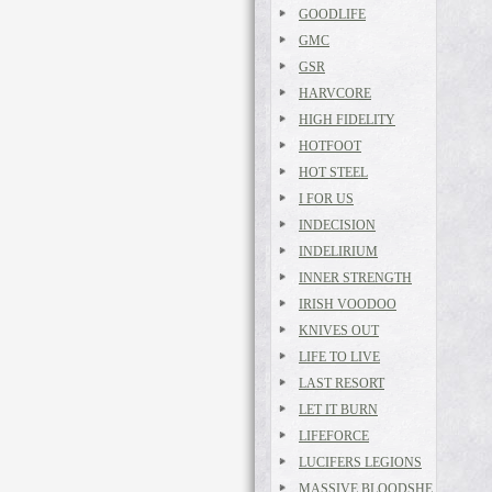
GOODLIFE
GMC
GSR
HARVCORE
HIGH FIDELITY
HOTFOOT
HOT STEEL
I FOR US
INDECISION
INDELIRIUM
INNER STRENGTH
IRISH VOODOO
KNIVES OUT
LIFE TO LIVE
LAST RESORT
LET IT BURN
LIFEFORCE
LUCIFERS LEGIONS
MASSIVE BLOODSHE