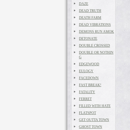
DAZE
DEAD TRUTH
DEATH FARM
DEAD VIBRATIONS
DEMONS RUN AMOK
DETONATE
DOUBLE CROSSED
DOUBLE OR NOTHIN
G
EDGEWOOD
EULOGY
FACEDOWN
FAST BREAK!
FATALITY
FERRET
FILLED WITH HATE
FLATSPOT
GET OUTTA TOWN
GHOST TOWN