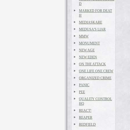
D
MARKED FOR DEAT
H
MEDIASKARE
MEDUSA'S LIAR
MMW
MONUMENT
NEW AGE
NEW EDEN
ON THE ATTACK
ONE LIFE ONE CREW
ORGANIZED CRIME
PANIC
PEE
QUALITY CONTROL
HQ
REACT!
REAPER
REDFIELD