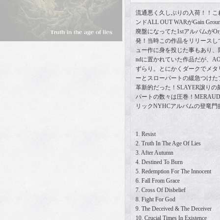
流通悪く久しぶりの入荷！！こ
ンドALL OUT WARがGain G
廃盤になってた1stアルバムがOrganiz
発！当時この作品をリリースしてす
ュー作に身を投じた事もあり、隠れ
ndに置かれていた作品だが、A
ずらり。とにかくダークでメタ
ーとスローパートの緩急つけた
革新的だった！SLAYER譲り
パートの数々は圧巻！MERAUDER
リックNYHCアルバムの登竜門
1. Resist
2. Truth In The Age Of Lies
3. After Autumn
4. Destined To Burn
5. Redemption For The Innocent
6. Fall From Grace
7. Cross Of Disbelief
8. Fight For God
9. The Deceived & The Deceiver
10. Crucial Times In Existence