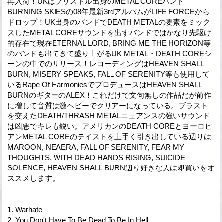
再入荷！UKはブリストル出身のMETAL COREバンド
BURNING SKIESの08年最新3rdアルバムがLIFE FORCEから
ドロップ！UK出身のバンドでDEATH METALの要素をミック
スしたMETAL COREサウンドを出すバンドではかなり先駆け
的存在で現在ETERNAL LORD, BRING ME THE HORIZON等
のバンドも出てきて盛り上がるUK METAL・DEATH COREシ
ーンの中でのリリース！レコーディングはHEAVEN SHALL
BURN, MISERY SPEAKS, FALL OF SERENITY等も使用して
いるRape Of HarmoniesでプロデュースはHEAVEN SHALL
BURNのギターのALEX！これだけで文句無しの作品だが前作
に増して音質は激ヘビーでクリアーになっている。ブラスト
を交えたDEATH/THRASH METALニュアンスの強いサウンド
は凶悪でキレも鋭い。アメリカンのDEATH COREとヨーロピ
アンMETAL COREのテイストを上手く引き出している辺りは
MAROON, NEAERA, FALL OF SERENITY, FEAR MY
THOUGHTS, WITH DEAD HANDS RISING, SUICIDE
SOLENCE, HEAVEN SHALL BURN辺り好きな人は即買いをオ
ススメします。
1. Warhate
2. You Don't Have To Be Dead To Be In Hell