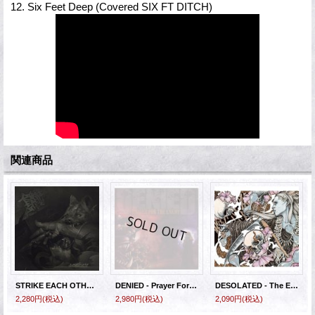
12. Six Feet Deep (Covered SIX FT DITCH)
関連商品
STRIKE EACH OTHER - Sentence [CD]
DENIED - Prayer For The Enemy [CD]
DESOLATED - The End [CD]
2,280円
(税込)
2,980円
(税込)
2,090円
(税込)