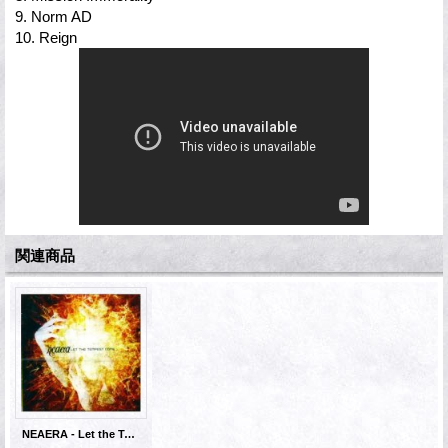
9. Norm AD
10. Reign
関連商品
NEAERA - Let the Tempest Come [CD]