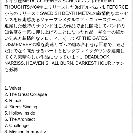
ドイツ産METALCORE/NEW SCHOOLバンドFEAR MY
THOUGHTSが04年にリリースした3rdアルバムでLIFEFORCE
からのリリース！SWEDISH DEATH METALの叙情的なエッセ
ンスを疾走感あるジャーマンメタルコア・ニュースクールに
追尾した独特のサウンドはこの作品で更に開花してバンドの
知名度を一気に押し上げることになった作品。ギターの細か
い刻みと叙情的なメロディ、そしてAT THE GATES,
DISMEMBERの様な高速リズムの組み合わせは圧巻で、速さ
だけでなく聞かせるパートとビッグブレイクダウンを連発し
てくる素晴らしい作品になっています。DEADLOCK,
NARZISS, HEAVEN SHALL BURN, DARKEST HOURファン
も必聴！
1. Velvet
2. The Great Collapse
3. Rituals
4. Sirens Singing
5. Hollow Inside
6. The Architect
7. Challenge
8. Mission Immorality