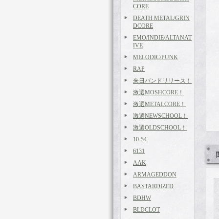
CORE
DEATH METAL/GRIN
DCORE
EMO/INDIE/ALTANAT
IVE
MELODIC/PUNK
RAP
来日バンドリリース！
激選MOSHCORE！
激選METALCORE！
激選NEWSCHOOL！
激選OLDSCHOOL！
10-54
6131
AAK
ARMAGEDDON
BASTARDIZED
BDHW
BLDCLOT