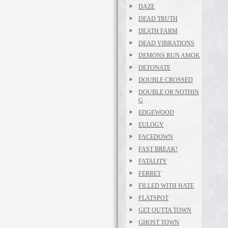
DAZE
DEAD TRUTH
DEATH FARM
DEAD VIBRATIONS
DEMONS RUN AMOK
DETONATE
DOUBLE CROSSED
DOUBLE OR NOTHIN
G
EDGEWOOD
EULOGY
FACEDOWN
FAST BREAK!
FATALITY
FERRET
FILLED WITH HATE
FLATSPOT
GET OUTTA TOWN
GHOST TOWN