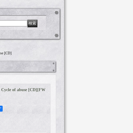
se [CD]
ycle of abuse [CD]
[
FW
ア