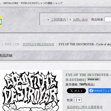
L・METALCORE・NYHCのCDやTシャツの通販ショップ
ご利用案内
｜
お問い合せ
商品検索
:
｜ TAPE. CDR >
TUFFGUY/BEATDOWN
｜
EYE OF THE DESTROYER - Cycle of abu
商品詳細
EYE OF THE DESTROYER - C
H-EOTD001
]
販売価格
:
780円
(税込)
Facebookでシェ
数量
:
返品特約に関する重要事項