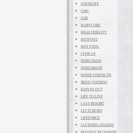
GOODLIFE
GMC
GSR
HARVCORE
HIGH FIDELITY
HOTFOOT
HOT STEEL
I FOR US
INDECISION
INDELIRIUM
INNER STRENGTH
IRISH VOODOO
KNIVES OUT
LIFE TO LIVE
LAST RESORT
LET IT BURN
LIFEFORCE
LUCIFERS LEGIONS
MASSIVE BLOODSHE