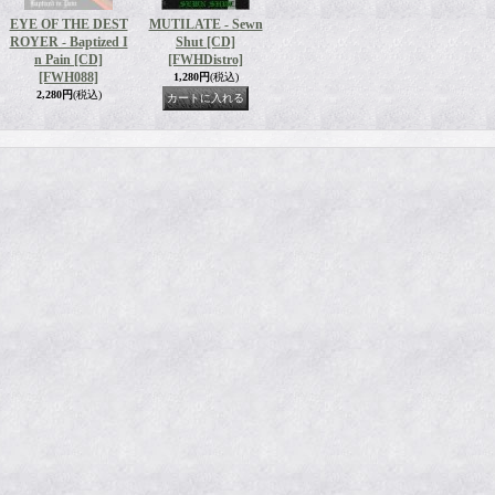
EYE OF THE DEST
MUTILATE - Sewn
ROYER - Baptized I
Shut [CD]
n Pain [CD]
[FWHDistro]
[FWH088]
1,280円
(税込)
2,280円
(税込)