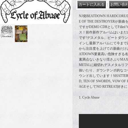
｜
NJ発BEATDOWN HARDCORE
E OF THE DESTROYER
ですがDEMO CDRとしてFilled Wi
ス！前作新作アルバムはいまだ
です!デスメタル、ビートダウ
インし最新アルバムにて今まで
から注目度を上げての新曲だけあ
ATDOWN要素高い危険すぎる名
素満点ないきなり揺さぶりMAXなNJ
METALに細切れデスメタルリ
抜いたり、ダウンテンポ的なコ
ウンド出しています！SHATTERED
D, TEN OF SWORDS, VOW OF 
AGEそしてNO RETREAT好
1. Cycle Abuse