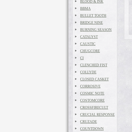
BLOOD & INK
BBMA
BULLET TOOTH
BRIDGE NINE
BURNING SEASON
CATALYST
CAUSTIC
CHUGCORE
CI
CLENCHED FIST
COLLYDE
CLOSED CASKET
CORROSIVE
COSMIC NOTE
COSTOMCORE
CROSSFIRECULT
CRUCIAL RESPONSE
CRUZADE
COUNTDOWN