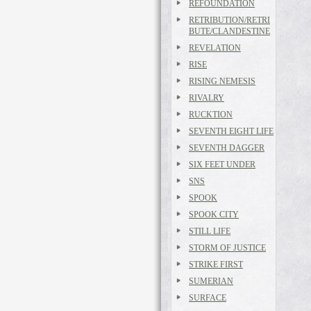
REFOUNDATION
RETRIBUTION/RETRI
BUTE/CLANDESTINE
REVELATION
RISE
RISING NEMESIS
RIVALRY
RUCKTION
SEVENTH EIGHT LIFE
SEVENTH DAGGER
SIX FEET UNDER
SNS
SPOOK
SPOOK CITY
STILL LIFE
STORM OF JUSTICE
STRIKE FIRST
SUMERIAN
SURFACE