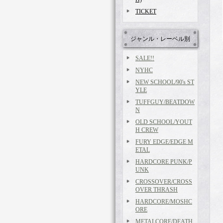
TICKET
ジャンル・レーベル別
SALE!!
NYHC
NEW SCHOOL/90's ST
YLE
TUFFGUY/BEATDOW
N
OLD SCHOOL/YOUT
H CREW
FURY EDGE/EDGE M
ETAL
HARDCORE PUNK/P
UNK
CROSSOVER/CROSS
OVER THRASH
HARDCORE/MOSHC
ORE
METALCORE/DEATH