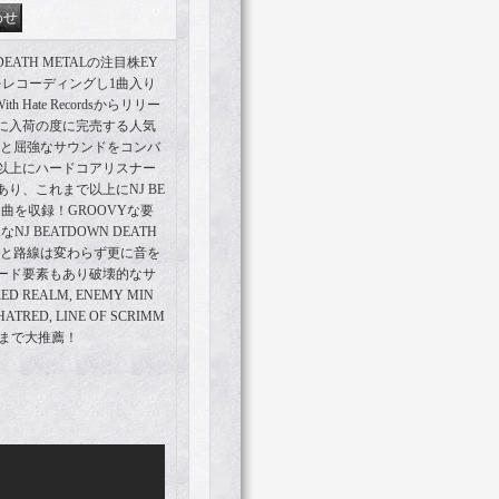
/DEATH METALの注目株EY
が新曲をレコーディングし1曲入り
th Hate Recordsからリリー
に入荷の度に完売する人気
ンと屈強なサウンドをコンバ
以上にハードコアリスナー
り、これまで以上にNJ BE
曲を収録！GROOVYな要
 BEATDOWN DEATH
フと路線は変わらず更に音を
ード要素もあり破壊的なサ
 REALM, ENEMY MIN
HATRED, LINE OF SCRIMM
きにまで大推薦！