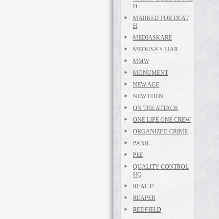
D
MARKED FOR DEAT
H
MEDIASKARE
MEDUSA'S LIAR
MMW
MONUMENT
NEW AGE
NEW EDEN
ON THE ATTACK
ONE LIFE ONE CREW
ORGANIZED CRIME
PANIC
PEE
QUALITY CONTROL
HQ
REACT!
REAPER
REDFIELD