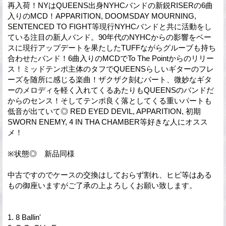
再入荷！NYはQUEENS出身NYHCバンドの新鋭RISERの6曲
入りのMCD！APPARITION, DOOMSDAY MOURNING,
SENTENCED TO FIGHT等現行NYHCバンドと共に活動をし
ている注目の新人バンド。90年代のNYHCからの影響をベー
スに現行アップデートを果たしたTUFFながらグルーブも持ち
合わせたバンド！6曲入りのMCDでTo The Pointからのリリー
ス！ミッドテンポ主体のタフでQUEENSらしいギターのフレ
ーズを随所に感じる楽曲！ザクザク刻むパート、微妙なギタ
ーのメロディを軽く入れてくるあたりもQUEENSのバンドだ
からのセンス！そしてテンポ良く落としてくる重いパートも
低音が出ていて◎ RED EYED DEVIL, APPARITION, 初期
SWORN ENEMY, 4 IN THA CHAMBER等好きな人にオスス
メ！
※状態◎ 新品同様
中古ですのでケースの交換はしておらず割れ、ヒビ等はある
もの御座いますがご了承の上よろしくお願い致します。
1. 8 Ballin'