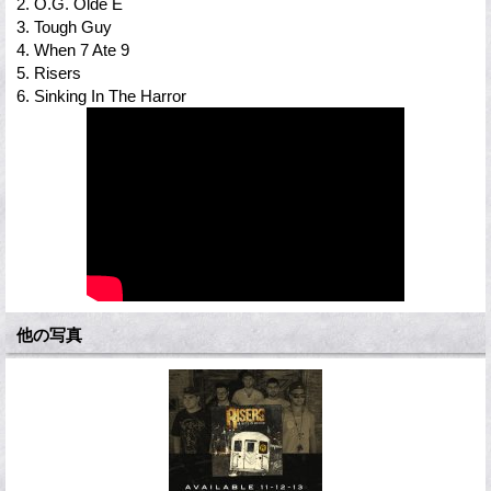
2. O.G. Olde E
3. Tough Guy
4. When 7 Ate 9
5. Risers
6. Sinking In The Harror
他の写真