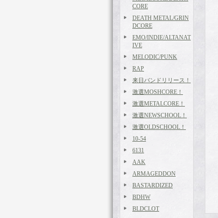
CORE
DEATH METAL/GRIN
DCORE
EMO/INDIE/ALTANAT
IVE
MELODIC/PUNK
RAP
来日バンドリリース！
激選MOSHCORE！
激選METALCORE！
激選NEWSCHOOL！
激選OLDSCHOOL！
10-54
6131
AAK
ARMAGEDDON
BASTARDIZED
BDHW
BLDCLOT