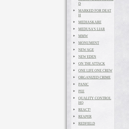
D
MARKED FOR DEAT
H
MEDIASKARE
MEDUSA'S LIAR
MMW
MONUMENT
NEW AGE
NEW EDEN
ON THE ATTACK
ONE LIFE ONE CREW
ORGANIZED CRIME
PANIC
PEE
QUALITY CONTROL
HQ
REACT!
REAPER
REDFIELD