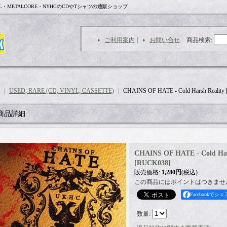
L・METALCORE・NYHCのCDやTシャツの通販ショップ
ご利用案内
｜
お問い合せ
商品検索
:
｜
USED, RARE (CD, VINYL, CASSETTE)
｜
CHAINS OF HATE - Cold Harsh Reality
商品詳細
CHAINS OF HATE - Cold Har
[
RUCK038
]
販売価格
:
1,280円
(税込)
この商品にはポイントはつきませ
Facebookでシェ
数量
: