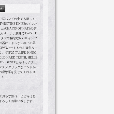
UY HCバンドの中でも新しく
IST THE KNIFEのメンバ
HAINS OF HATEのデ
曲入り！いい意味でTWIST T
す！タフで極悪なNYHCインフ
武器にミドルから極上の落
DOWNパートも含む直角なモ
25 TA LIFE, KNUC
COLD HARD TRUTH, HELLB
, PROVIDENCEとかミックスし
デスメタリックなバンドが
の理想系を見せてくれるTU
す！
ておらず割れ、ヒビ等はあ
よろしくお願い致します。