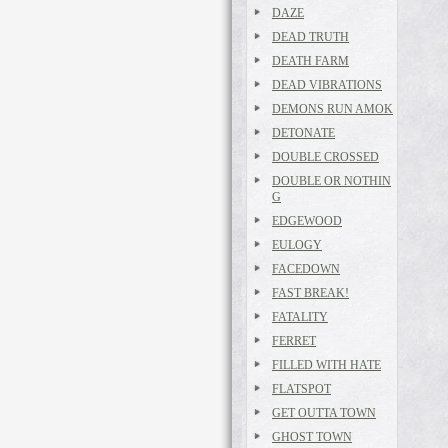
DAZE
DEAD TRUTH
DEATH FARM
DEAD VIBRATIONS
DEMONS RUN AMOK
DETONATE
DOUBLE CROSSED
DOUBLE OR NOTHIN
G
EDGEWOOD
EULOGY
FACEDOWN
FAST BREAK!
FATALITY
FERRET
FILLED WITH HATE
FLATSPOT
GET OUTTA TOWN
GHOST TOWN