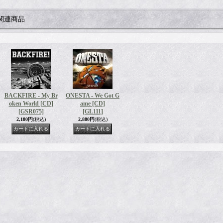
関連商品
BACKFIRE - My Br
ONESTA - We Got G
oken World [CD]
ame [CD]
[GSR075]
[GL111]
2,180円
(税込)
2,880円
(税込)