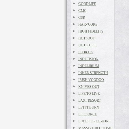
GOODLIFE
GMC
GSR
HARVCORE
HIGH FIDELITY
HOTFOOT
HOT STEEL
I FOR US
INDECISION
INDELIRIUM
INNER STRENGTH
IRISH VOODOO
KNIVES OUT
LIFE TO LIVE
LAST RESORT
LET IT BURN
LIFEFORCE
LUCIFERS LEGIONS
MASSIVE BLOODSHE