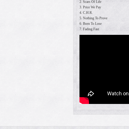
2. Scars Of Life
3. Price We Pay
4. C.H.R.
5. Nothing To Prove
6. Born To Lose
7. Fading Fast