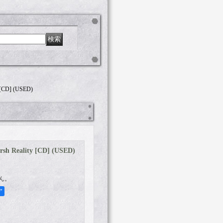
 [CD] (USED)
sh Reality [CD] (USED)
ん。
ア