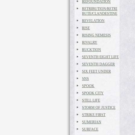
REFOUNDATION
RETRIBUTION/RETRI
BUTE/CLANDESTINE
REVELATION
RISE
RISING NEMESIS
RIVALRY
RUCKTION
SEVENTH EIGHT LIFE
SEVENTH DAGGER
SIX FEET UNDER
SNS
SPOOK
SPOOK CITY
STILL LIFE
STORM OF JUSTICE
STRIKE FIRST
SUMERIAN
SURFACE