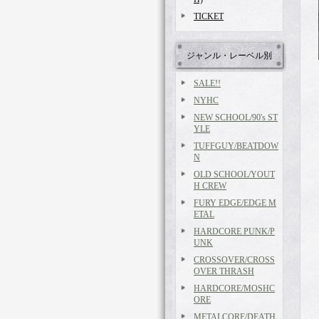
TICKET
ジャンル・レーベル別
SALE!!
NYHC
NEW SCHOOL/90's ST
YLE
TUFFGUY/BEATDOW
N
OLD SCHOOL/YOUT
H CREW
FURY EDGE/EDGE M
ETAL
HARDCORE PUNK/P
UNK
CROSSOVER/CROSS
OVER THRASH
HARDCORE/MOSHC
ORE
METALCORE/DEATH