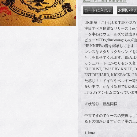
返品特約に関する重要事項
｜
UK出身！これはUK TUFF G
注目すべき良質なリリース！ex TW
ーを中心にウェールズで結成されたC
ビューMCDでRucktionからの7
HE KNIFEの音を継承してま
レンスなメタリックサウンドを
としを見せてくれます。BEAT
ッシュパートはかなりセンス良く、初期
KLEDUST, TWIST BY KNIFE, 
ENT DIEHARD, KICKBACK
た感じ！！ドイツやベルギー等
多い中で、かなり新鮮でUKHC
FF GUYアンセムになっていま
※状態◎ 新品同様
中古ですのでケースの交換はし
るもの御座いますがご了承の上
1. Intro