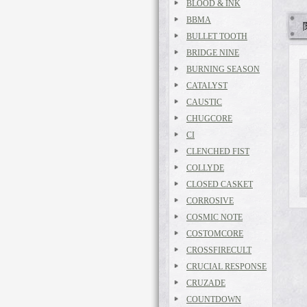
BLOOD & INK
BBMA
BULLET TOOTH
BRIDGE NINE
BURNING SEASON
CATALYST
CAUSTIC
CHUGCORE
CI
CLENCHED FIST
COLLYDE
CLOSED CASKET
CORROSIVE
COSMIC NOTE
COSTOMCORE
CROSSFIRECULT
CRUCIAL RESPONSE
CRUZADE
COUNTDOWN