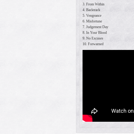
3. From Within
4. Backtrack
5. Vengeance
6. Misfortune
7. Judgement Day
8. In Your Blood
9. No Excuses
10. Forwarned