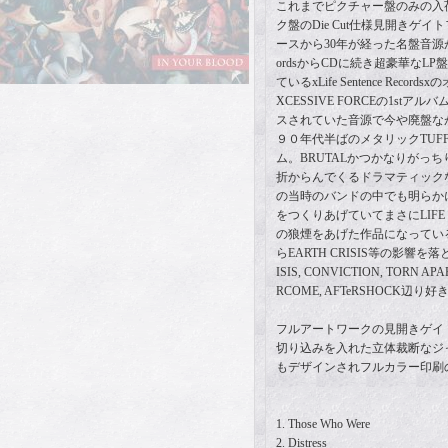
これまでピクチャー盤のみの入
ク盤のDie Cut仕様見開きゲ
ースから30年が経った名盤音源がフラン
ordsからCDに続き超豪華なL
ているxLife Sentence Reco
XCESSIVE FORCEの1stア
スされていた音源で今や廃盤な
９０年代半ばのメタリックTUFF 
ム。BRUTALかつかなりがっ
折からんでくるドラマティック
の当時のバンドの中でも明らか
をつくりあげていてまさにLIFE 
の狼煙をあげた作品になっている
らEARTH CRISIS等の影響を
ISIS, CONVICTION, TORN APAR
RCOME, AFTeRSHOCK辺り
フルアートワークの見開きゲイ
切り込みを入れた立体裁断なジ
もデザインされフルカラー印刷
1. Those Who Were
2. Distress