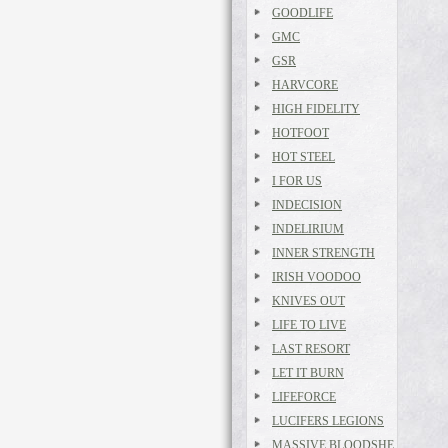
GOODLIFE
GMC
GSR
HARVCORE
HIGH FIDELITY
HOTFOOT
HOT STEEL
I FOR US
INDECISION
INDELIRIUM
INNER STRENGTH
IRISH VOODOO
KNIVES OUT
LIFE TO LIVE
LAST RESORT
LET IT BURN
LIFEFORCE
LUCIFERS LEGIONS
MASSIVE BLOODSHE