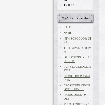
TICKET
ジャンル・レーベル別
SALE!!
NYHC
NEW SCHOOL/90's ST
YLE
TUFFGUY/BEATDOW
N
OLD SCHOOL/YOUT
H CREW
FURY EDGE/EDGE M
ETAL
HARDCORE PUNK/P
UNK
CROSSOVER/CROSS
OVER THRASH
HARDCORE/MOSHC
ORE
METALCORE/DEATH