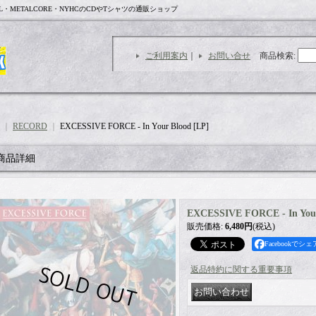
L・METALCORE・NYHCのCDやTシャツの通販ショップ
ご利用案内
｜
お問い合せ
商品検索
:
｜
RECORD
｜
EXCESSIVE FORCE - In Your Blood [LP]
商品詳細
EXCESSIVE FORCE - In Your
販売価格
:
6,480円
(税込)
Facebookでシェ
返品特約に関する重要事項