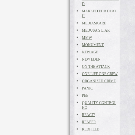
D
MARKED FOR DEAT
H
MEDIASKARE
MEDUSA'S LIAR
MMW
MONUMENT
NEW AGE
NEW EDEN
ON THE ATTACK
ONE LIFE ONE CREW
ORGANIZED CRIME
PANIC
PEE
QUALITY CONTROL
HQ
REACT!
REAPER
REDFIELD