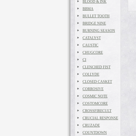
BLOOD & INK
BBMA
BULLET TOOTH
BRIDGE NINE
BURNING SEASON
CATALYST
CAUSTIC
CHUGCORE
CI
CLENCHED FIST
COLLYDE
CLOSED CASKET
CORROSIVE
COSMIC NOTE
COSTOMCORE
CROSSFIRECULT
CRUCIAL RESPONSE
CRUZADE
COUNTDOWN