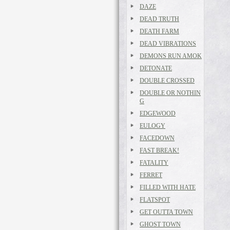
DAZE
DEAD TRUTH
DEATH FARM
DEAD VIBRATIONS
DEMONS RUN AMOK
DETONATE
DOUBLE CROSSED
DOUBLE OR NOTHIN
G
EDGEWOOD
EULOGY
FACEDOWN
FAST BREAK!
FATALITY
FERRET
FILLED WITH HATE
FLATSPOT
GET OUTTA TOWN
GHOST TOWN