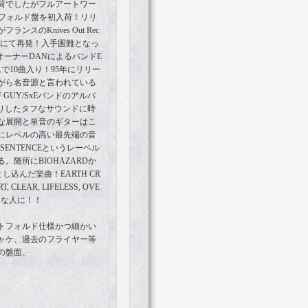
荷でしたがフルアートワー
イトフォルド盤を初入荷！リリ
スのKnives Out Rec
P盤にて再発！入手困難となっ
rdsxのオーナーDANによるバンドE
ルバムで10曲入り！95年にリリー
がら名音源と言われている
GUY/SxEバンドのアルバ
ちりしたタフなサウンドに時
な展開と単音のギターはこ
にレベルの高い最先端の音
SENTENCEというレーベル
。随所にBIOHAZARDか
落とし込んだ楽曲！EARTH CR
T, CLEAR, LIFELESS, OVE
好きな人に！！
トフォルド仕様かつ細かい
ャケ、過去のフライヤー等
の盤面、