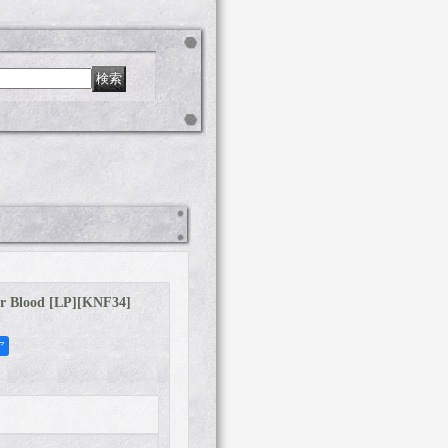
 Blood [LP]
[
KNF34
]
ア