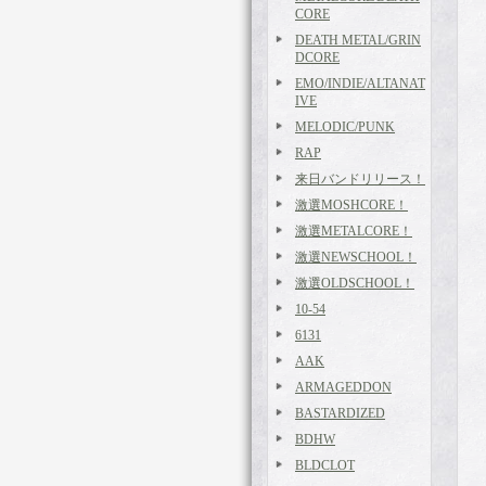
CORE
DEATH METAL/GRIN
DCORE
EMO/INDIE/ALTANAT
IVE
MELODIC/PUNK
RAP
来日バンドリリース！
激選MOSHCORE！
激選METALCORE！
激選NEWSCHOOL！
激選OLDSCHOOL！
10-54
6131
AAK
ARMAGEDDON
BASTARDIZED
BDHW
BLDCLOT