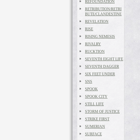
REFOUNDATION
RETRIBUTION/RETRI
BUTE/CLANDESTINE
REVELATION
RISE
RISING NEMESIS
RIVALRY
RUCKTION
SEVENTH EIGHT LIFE
SEVENTH DAGGER
SIX FEET UNDER
SNS
SPOOK
SPOOK CITY
STILL LIFE
STORM OF JUSTICE
STRIKE FIRST
SUMERIAN
SURFACE