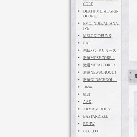
CORE
DEATH METAL/GRIN
DCORE
EMO/INDIE/ALTANAT
IVE
MELODIC/PUNK
RAP
来日バンドリリース！
激選MOSHCORE！
激選METALCORE！
激選NEWSCHOOL！
激選OLDSCHOOL！
10-54
6131
AAK
ARMAGEDDON
BASTARDIZED
BDHW
BLDCLOT