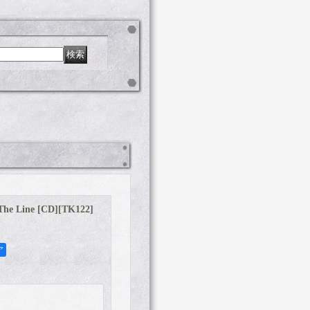
The Line [CD]
[
TK122
]
ア