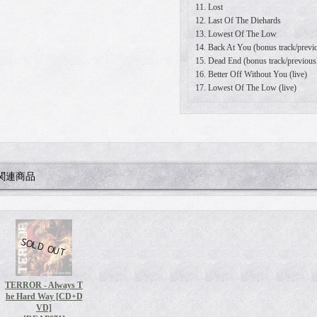
11. Lost
12. Last Of The Diehards
13. Lowest Of The Low
14. Back At You (bonus track/previ
15. Dead End (bonus track/previous
16. Better Off Without You (live)
17. Lowest Of The Low (live)
関連商品
TERROR - Always T
he Hard Way [CD+D
VD]