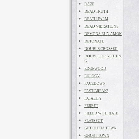
DAZE
DEAD TRUTH
DEATH FARM
DEAD VIBRATIONS
DEMONS RUN AMOK
DETONATE
DOUBLE CROSSED
DOUBLE OR NOTHIN
G
EDGEWOOD
EULOGY
FACEDOWN
FAST BREAK!
FATALITY
FERRET
FILLED WITH HATE
FLATSPOT
GET OUTTA TOWN
GHOST TOWN