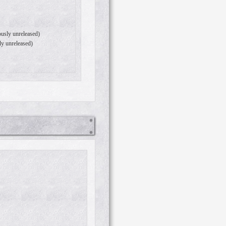
ously unreleased)
ly unreleased)