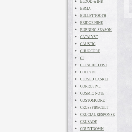
BLOOD & INK
BBMA
BULLET TOOTH
BRIDGE NINE
BURNING SEASON
CATALYST
CAUSTIC
CHUGCORE
CI
CLENCHED FIST
COLLYDE
CLOSED CASKET
CORROSIVE
COSMIC NOTE
COSTOMCORE
CROSSFIRECULT
CRUCIAL RESPONSE
CRUZADE
COUNTDOWN