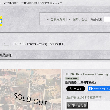
L・METALCORE・NYHCのCDやTシャツの通販ショップ
ご利用案内
｜
お問い合せ
商品検索
:
｜
CD
｜
TERROR - Forever Crossing The Line [CD]
商品詳細
TERROR - Forever Crossing 
販売価格
:
1,980円
(税込)
Facebookでシェ
返品特約に関する重要事項