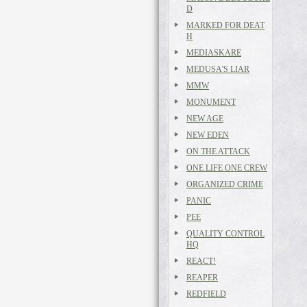
D
MARKED FOR DEAT
H
MEDIASKARE
MEDUSA'S LIAR
MMW
MONUMENT
NEW AGE
NEW EDEN
ON THE ATTACK
ONE LIFE ONE CREW
ORGANIZED CRIME
PANIC
PEE
QUALITY CONTROL
HQ
REACT!
REAPER
REDFIELD