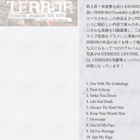
再入荷！快進撃を続けるHARDC
高いTERRORがTrustkill
リースされたこの作品まさにHISTO
いうに相応しい内容で彼らの今
シカルな名曲を13曲厳選し、
ライブ音源をプラスした渾身の1
ERRORの作品の全てを持って無
な人にももってつけのアルバム
写真やHATEBREED, LIFETIME, 
LL, CHIMAIRA等豪華メン
内容になっています！
1. One With The Underdogs
2. Push It Away
3. Strike You Down
4. Life And Death
5. Always The Hard Way
6. Keep Your Mouth Shut
7. Overcome
8. Out Of My Face
9. All For Revenge
10. Spit My Rage