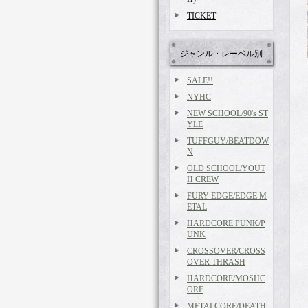
TICKET
ジャンル・レーベル別
SALE!!
NYHC
NEW SCHOOL/90's ST
YLE
TUFFGUY/BEATDOW
N
OLD SCHOOL/YOUT
H CREW
FURY EDGE/EDGE M
ETAL
HARDCORE PUNK/P
UNK
CROSSOVER/CROSS
OVER THRASH
HARDCORE/MOSHC
ORE
METALCORE/DEATH