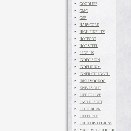
GOODLIFE
GMC
GSR
HARVCORE
HIGH FIDELITY
HOTFOOT
HOT STEEL
I FOR US
INDECISION
INDELIRIUM
INNER STRENGTH
IRISH VOODOO
KNIVES OUT
LIFE TO LIVE
LAST RESORT
LET IT BURN
LIFEFORCE
LUCIFERS LEGIONS
MASSIVE BLOODSHE