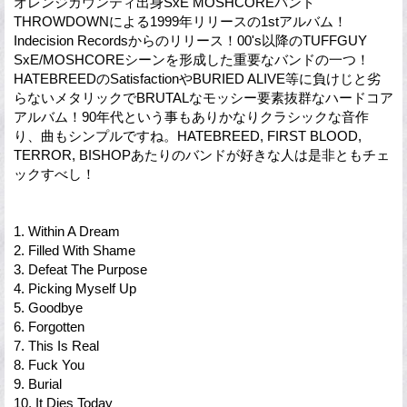
オレンジカウンティ出身SxE MOSHCOREバンド
THROWDOWNによる1999年リリースの1stアルバム！
Indecision Recordsからのリリース！00's以降のTUFFGUY
SxE/MOSHCOREシーンを形成した重要なバンドの一つ！
HATEBREEDのSatisfactionやBURIED ALIVE等に負けじと劣
らないメタリックでBRUTALなモッシー要素抜群なハードコア
アルバム！90年代という事もありかなりクラシックな音作
り、曲もシンプルですね。HATEBREED, FIRST BLOOD,
TERROR, BISHOPあたりのバンドが好きな人は是非ともチェ
ックすべし！
1. Within A Dream
2. Filled With Shame
3. Defeat The Purpose
4. Picking Myself Up
5. Goodbye
6. Forgotten
7. This Is Real
8. Fuck You
9. Burial
10. It Dies Today