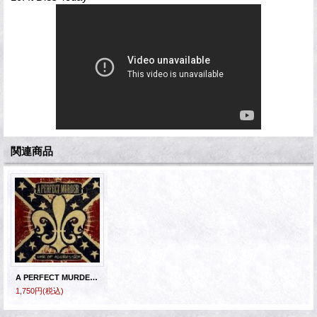
関連商品
A PERFECT MURDER -War Of Aggression
1,750円
(税込)