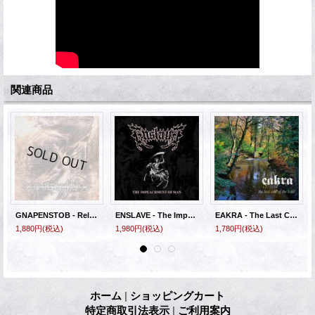
関連商品
GNAPENSTOB - Release Of Pain [EP]
ENSLAVE - The Impeachment Of Man [EP]
EAKRA - The Last Call Of The Wild [CD]
1,880円
(税込)
1,980円
(税込)
1,780円
(税込)
ホーム
|
ショッピングカート
特定商取引法表示
|
ご利用案内