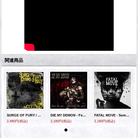
関連商品
SURGE OF FURY / CHAINS OF HATE - Split [CD]
DIE MY DEMON - Fear The One... That Kills The Soul [CD]
FATAL MOVE - Somewhere Between Life And Death [CD]
2,480円
(税込)
2,180円
(税込)
2,180円
(税込)