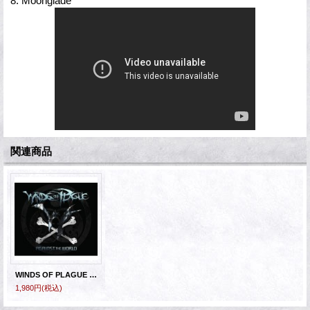
8. Moonglade
関連商品
WINDS OF PLAGUE - Against The World [CD]
1,980円
(税込)