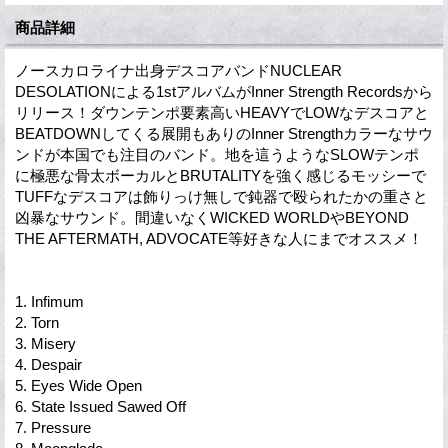
商品詳細
ノースカロライナ出身デスコアバンドNUCLEAR
DESOLATIONによる1stアルバムがInner Strength Recordsから
リリース！ダウンテンポ要素高いHEAVYでLOWなデスコアと
BEATDOWNしてくる展開もありのInner Strengthカラーなサウ
ンドが本国でも注目のバンド。地を這うようなSLOWテンポ
に極悪な骨太ボーカルとBRUTALITYを強く感じるモッシーで
TUFFなデスコアは飾りっけ無しで鈍器で殴られたかの重さと
凶暴なサウンド。間違いなくWICKED WORLDやBEYOND
THE AFTERMATH, ADVOCATE等好きな人にまでオススメ！
1. Infimum
2. Torn
3. Misery
4. Despair
5. Eyes Wide Open
6. State Issued Sawed Off
7. Pressure