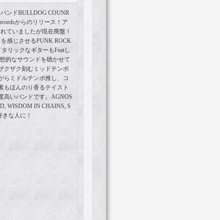
バンドBULLDOG COUNR
Recordsからのリリース！ア
スされていましたが現在廃盤！
感じさせるPUNK ROCK
メタリックなギターもFeatし
Eの理想的なサウンドを聴かせて
ザクザク刻むミッドテンポ
がらミドルテンポ推し、コ
要素もほんのり香るテイスト
高いバンドです。AGNOS
D, WISDOM IN CHAINS, S
NE等好きな人に！