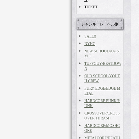
TICKET
ジャンル・レーベル別
SALE!!
NYHC
NEW SCHOOL/90's ST
YLE
TUFFGUY/BEATDOW
N
OLD SCHOOL/YOUT
H CREW
FURY EDGE/EDGE M
ETAL
HARDCORE PUNK/P
UNK
CROSSOVER/CROSS
OVER THRASH
HARDCORE/MOSHC
ORE
METALCORE/DEATH