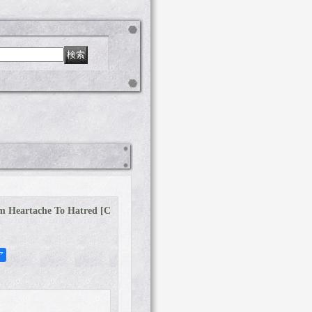
eartache To Hatred [C
ア