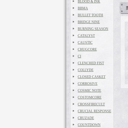
BLOOD & INK
BBMA
BULLET TOOTH
BRIDGE NINE
BURNING SEASON
CATALYST
CAUSTIC
CHUGCORE
CI
CLENCHED FIST
COLLYDE
CLOSED CASKET
CORROSIVE
COSMIC NOTE
COSTOMCORE
CROSSFIRECULT
CRUCIAL RESPONSE
CRUZADE
COUNTDOWN