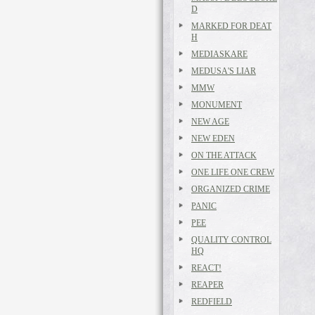
D
MARKED FOR DEAT
H
MEDIASKARE
MEDUSA'S LIAR
MMW
MONUMENT
NEW AGE
NEW EDEN
ON THE ATTACK
ONE LIFE ONE CREW
ORGANIZED CRIME
PANIC
PEE
QUALITY CONTROL
HQ
REACT!
REAPER
REDFIELD