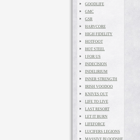
GOODLIFE
GMC
GSR
HARVCORE
HIGH FIDELITY
HOTFOOT
HOT STEEL
I FOR US
INDECISION
INDELIRIUM
INNER STRENGTH
IRISH VOODOO
KNIVES OUT
LIFE TO LIVE
LAST RESORT
LET IT BURN
LIFEFORCE
LUCIFERS LEGIONS
MASSIVE BLOODSHE