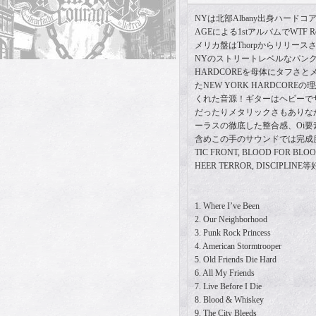
NYは北部Albany出身ハードコア
AGEによる1stアルバムでWTF 
メリカ盤はThorpからリリー
NYのストリートレベルなパンクを
HARDCOREを母体にタフさと
たNEW YORK HARDCOR
くれた音源！ギターはヘビーで
だったりメタリックさもありな
ーラスの徹底した整合感、Oi
含めこの手のサウンドでは完成度
TIC FRONT, BLOOD FOR BLOO
HEER TERROR, DISCIPLI
1. Where I’ve Been
2. Our Neighborhood
3. Punk Rock Princess
4. American Stormtrooper
5. Old Friends Die Hard
6. All My Friends
7. Live Before I Die
8. Blood & Whiskey
9. The City Bleeds