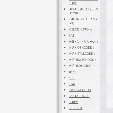
CORE
DEATH METAL/GRIN
DCORE
EMO/INDIE/ALTANAT
IVE
MELODIC/PUNK
RAP
来日バンドリリース！
激選MOSHCORE！
激選METALCORE！
激選NEWSCHOOL！
激選OLDSCHOOL！
10-54
6131
AAK
ARMAGEDDON
BASTARDIZED
BDHW
BLDCLOT