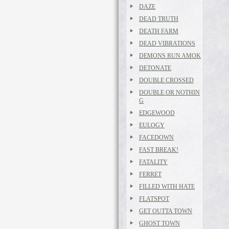
DAZE
DEAD TRUTH
DEATH FARM
DEAD VIBRATIONS
DEMONS RUN AMOK
DETONATE
DOUBLE CROSSED
DOUBLE OR NOTHIN
G
EDGEWOOD
EULOGY
FACEDOWN
FAST BREAK!
FATALITY
FERRET
FILLED WITH HATE
FLATSPOT
GET OUTTA TOWN
GHOST TOWN