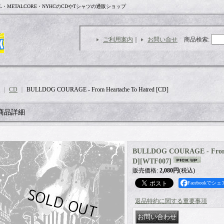
L・METALCORE・NYHCのCDやTシャツの通販ショップ
ご利用案内
｜
お問い合せ
商品検索
:
｜
CD
｜
BULLDOG COURAGE - From Heartache To Hatred [CD]
商品詳細
BULLDOG COURAGE - From H
D]
[
WTF007
]
販売価格
:
2,080円
(税込)
Facebookでシェ
返品特約に関する重要事項