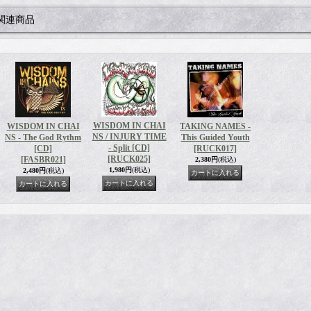
関連商品
WISDOM IN CHAI
WISDOM IN CHAI
TAKING NAMES -
NS / INJURY TIME
NS - The God Rythm
This Guided Youth
- Split [CD]
[CD]
[RUCK017]
[RUCK025]
[FASBR021]
2,380円
(税込)
1,980円
(税込)
2,480円
(税込)