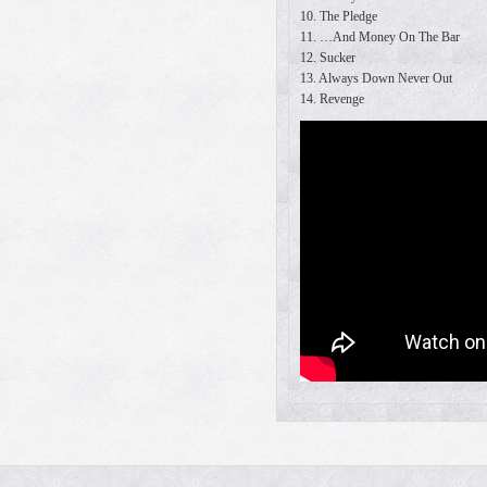
10. The Pledge
11. …And Money On The Bar
12. Sucker
13. Always Down Never Out
14. Revenge