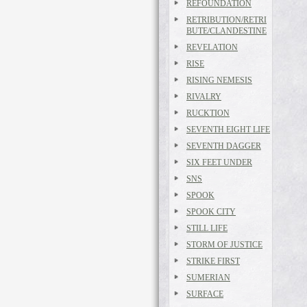
REFOUNDATION
RETRIBUTION/RETRI
BUTE/CLANDESTINE
REVELATION
RISE
RISING NEMESIS
RIVALRY
RUCKTION
SEVENTH EIGHT LIFE
SEVENTH DAGGER
SIX FEET UNDER
SNS
SPOOK
SPOOK CITY
STILL LIFE
STORM OF JUSTICE
STRIKE FIRST
SUMERIAN
SURFACE